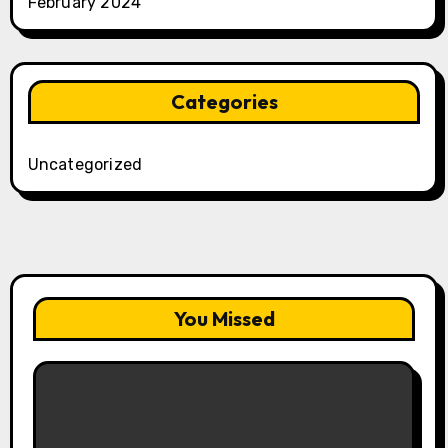
February 2024
Categories
Uncategorized
You Missed