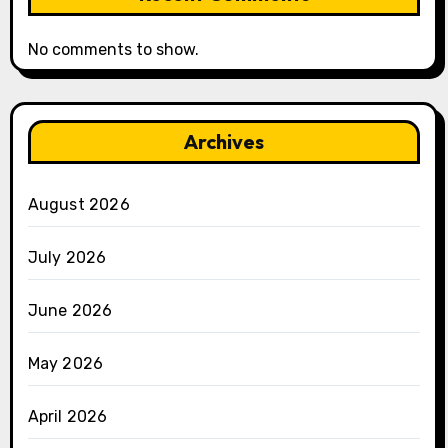
No comments to show.
Archives
August 2026
July 2026
June 2026
May 2026
April 2026