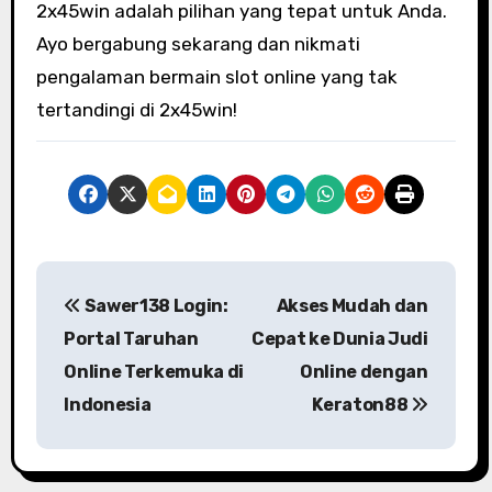
2x45win adalah pilihan yang tepat untuk Anda.
Ayo bergabung sekarang dan nikmati
pengalaman bermain slot online yang tak
tertandingi di 2x45win!
P
Sawer138 Login:
Akses Mudah dan
o
Portal Taruhan
Cepat ke Dunia Judi
s
Online Terkemuka di
Online dengan
Indonesia
Keraton88
t
n