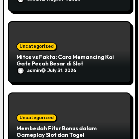
Uncategorized
Mitos vs Fakta: Cara Memancing Koi
Gate Pecah Besar di Slot
admin
July 31, 2026
Uncategorized
Membedah Fitur Bonus dalam
Gameplay Slot dan Togel