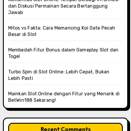
dan Diskusi Permainan Secara Bertanggung
Jawab
Mitos vs Fakta: Cara Memancing Koi Gate Pecah
Besar di Slot
Membedah Fitur Bonus dalam Gameplay Slot dan
Togel
Turbo Spin di Slot Online: Lebih Cepat, Bukan
Lebih Pasti
Mainkan Slot Online dengan Fitur yang Menarik di
BetWin188 Sekarang!
Recent Comments