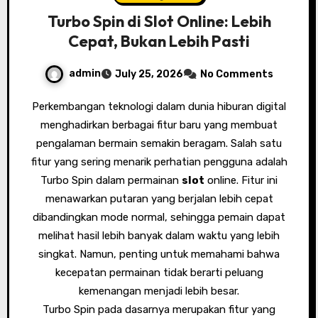
Turbo Spin di Slot Online: Lebih
Cepat, Bukan Lebih Pasti
admin
July 25, 2026
No Comments
Perkembangan teknologi dalam dunia hiburan digital
menghadirkan berbagai fitur baru yang membuat
pengalaman bermain semakin beragam. Salah satu
fitur yang sering menarik perhatian pengguna adalah
Turbo Spin dalam permainan
slot
online. Fitur ini
menawarkan putaran yang berjalan lebih cepat
dibandingkan mode normal, sehingga pemain dapat
melihat hasil lebih banyak dalam waktu yang lebih
singkat. Namun, penting untuk memahami bahwa
kecepatan permainan tidak berarti peluang
kemenangan menjadi lebih besar.
Turbo Spin pada dasarnya merupakan fitur yang