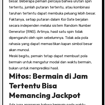
besar. Beberapa pemain percaya bahwa urutan spin
tertentu, jumlah putaran tertentu, atau kombinasi
taruhan tertentu dapat membuka peluang lebih besar.
Faktanya, setiap putaran dalam Koi Gate berjalan
secara independen melalui sistem Random Number
Generator (RNG). Artinya, hasil satu spin tidak
dipengaruhi oleh spin sebelumnya. Tidak ada pola
rahasia yang dapat memastikan kapan simbol besar
akan muncul.
Meski begitu, pemain tetap dapat membuat pola
bermain untuk mengatur modal dan waktu bermain,
bukan untuk memprediksi hasil.
Mitos: Bermain di Jam
Tertentu Bisa
Memancing Jackpot
Ada juga anggapan bahwa bermain pada waktu