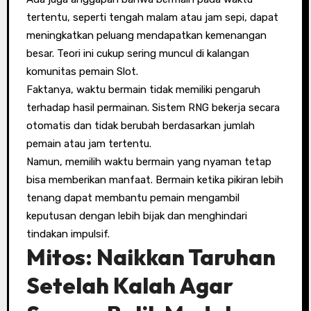
tertentu, seperti tengah malam atau jam sepi, dapat
meningkatkan peluang mendapatkan kemenangan
besar. Teori ini cukup sering muncul di kalangan
komunitas pemain Slot.
Faktanya, waktu bermain tidak memiliki pengaruh
terhadap hasil permainan. Sistem RNG bekerja secara
otomatis dan tidak berubah berdasarkan jumlah
pemain atau jam tertentu.
Namun, memilih waktu bermain yang nyaman tetap
bisa memberikan manfaat. Bermain ketika pikiran lebih
tenang dapat membantu pemain mengambil
keputusan dengan lebih bijak dan menghindari
tindakan impulsif.
Mitos: Naikkan Taruhan
Setelah Kalah Agar