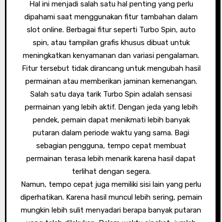
Hal ini menjadi salah satu hal penting yang perlu
dipahami saat menggunakan fitur tambahan dalam
slot online. Berbagai fitur seperti Turbo Spin, auto
spin, atau tampilan grafis khusus dibuat untuk
meningkatkan kenyamanan dan variasi pengalaman.
Fitur tersebut tidak dirancang untuk mengubah hasil
permainan atau memberikan jaminan kemenangan.
Salah satu daya tarik Turbo Spin adalah sensasi
permainan yang lebih aktif. Dengan jeda yang lebih
pendek, pemain dapat menikmati lebih banyak
putaran dalam periode waktu yang sama. Bagi
sebagian pengguna, tempo cepat membuat
permainan terasa lebih menarik karena hasil dapat
terlihat dengan segera.
Namun, tempo cepat juga memiliki sisi lain yang perlu
diperhatikan. Karena hasil muncul lebih sering, pemain
mungkin lebih sulit menyadari berapa banyak putaran