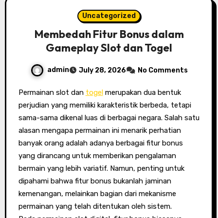
Uncategorized
Membedah Fitur Bonus dalam
Gameplay Slot dan Togel
admin
July 28, 2026
No Comments
Permainan slot dan
togel
merupakan dua bentuk
perjudian yang memiliki karakteristik berbeda, tetapi
sama-sama dikenal luas di berbagai negara. Salah satu
alasan mengapa permainan ini menarik perhatian
banyak orang adalah adanya berbagai fitur bonus
yang dirancang untuk memberikan pengalaman
bermain yang lebih variatif. Namun, penting untuk
dipahami bahwa fitur bonus bukanlah jaminan
kemenangan, melainkan bagian dari mekanisme
permainan yang telah ditentukan oleh sistem.