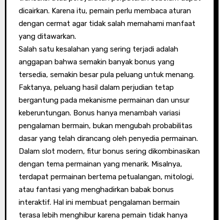
dicairkan. Karena itu, pemain perlu membaca aturan
dengan cermat agar tidak salah memahami manfaat
yang ditawarkan.
Salah satu kesalahan yang sering terjadi adalah
anggapan bahwa semakin banyak bonus yang
tersedia, semakin besar pula peluang untuk menang.
Faktanya, peluang hasil dalam perjudian tetap
bergantung pada mekanisme permainan dan unsur
keberuntungan. Bonus hanya menambah variasi
pengalaman bermain, bukan mengubah probabilitas
dasar yang telah dirancang oleh penyedia permainan.
Dalam slot modern, fitur bonus sering dikombinasikan
dengan tema permainan yang menarik. Misalnya,
terdapat permainan bertema petualangan, mitologi,
atau fantasi yang menghadirkan babak bonus
interaktif. Hal ini membuat pengalaman bermain
terasa lebih menghibur karena pemain tidak hanya