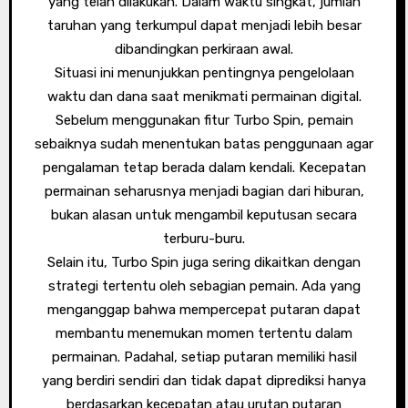
yang telah dilakukan. Dalam waktu singkat, jumlah
taruhan yang terkumpul dapat menjadi lebih besar
dibandingkan perkiraan awal.
Situasi ini menunjukkan pentingnya pengelolaan
waktu dan dana saat menikmati permainan digital.
Sebelum menggunakan fitur Turbo Spin, pemain
sebaiknya sudah menentukan batas penggunaan agar
pengalaman tetap berada dalam kendali. Kecepatan
permainan seharusnya menjadi bagian dari hiburan,
bukan alasan untuk mengambil keputusan secara
terburu-buru.
Selain itu, Turbo Spin juga sering dikaitkan dengan
strategi tertentu oleh sebagian pemain. Ada yang
menganggap bahwa mempercepat putaran dapat
membantu menemukan momen tertentu dalam
permainan. Padahal, setiap putaran memiliki hasil
yang berdiri sendiri dan tidak dapat diprediksi hanya
berdasarkan kecepatan atau urutan putaran