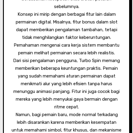
sebelumnya.
Konsep ini mirip dengan berbagai fitur lain dalam
permainan digital. Misalnya, fitur bonus dalam slot
dapat memberikan pengalaman tambahan, tetapi
tidak menghilangkan faktor keberuntungan.
Pemahaman mengenai cara kerja sistem membantu
pemain melihat permainan secara lebih realistis.
Dari sisi pengalaman pengguna, Turbo Spin memang
memberikan beberapa keuntungan praktis. Pemain
yang sudah memahami aturan permainan dapat
menikmati alur yang lebih efisien tanpa harus
menunggu animasi panjang. Fitur ini juga cocok bagi
mereka yang lebih menyukai gaya bermain dengan
ritme cepat.
Namun, bagi pemain baru, mode normal terkadang
lebih disarankan karena memberikan kesempatan
untuk memahami simbol, fitur khusus, dan mekanisme