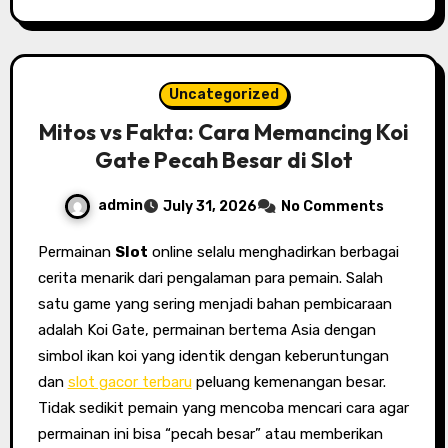
Uncategorized
Mitos vs Fakta: Cara Memancing Koi
Gate Pecah Besar di Slot
admin
July 31, 2026
No Comments
Permainan
Slot
online selalu menghadirkan berbagai
cerita menarik dari pengalaman para pemain. Salah
satu game yang sering menjadi bahan pembicaraan
adalah Koi Gate, permainan bertema Asia dengan
simbol ikan koi yang identik dengan keberuntungan
dan
slot gacor terbaru
peluang kemenangan besar.
Tidak sedikit pemain yang mencoba mencari cara agar
permainan ini bisa “pecah besar” atau memberikan