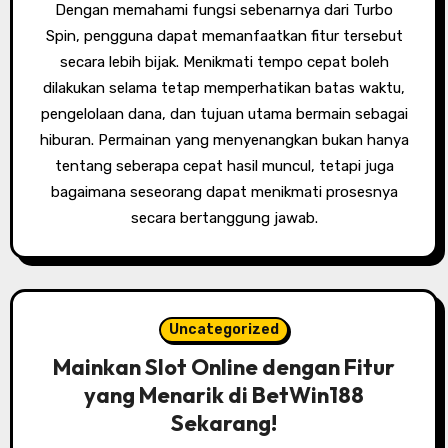
Dengan memahami fungsi sebenarnya dari Turbo
Spin, pengguna dapat memanfaatkan fitur tersebut
secara lebih bijak. Menikmati tempo cepat boleh
dilakukan selama tetap memperhatikan batas waktu,
pengelolaan dana, dan tujuan utama bermain sebagai
hiburan. Permainan yang menyenangkan bukan hanya
tentang seberapa cepat hasil muncul, tetapi juga
bagaimana seseorang dapat menikmati prosesnya
secara bertanggung jawab.
Uncategorized
Mainkan Slot Online dengan Fitur
yang Menarik di BetWin188
Sekarang!