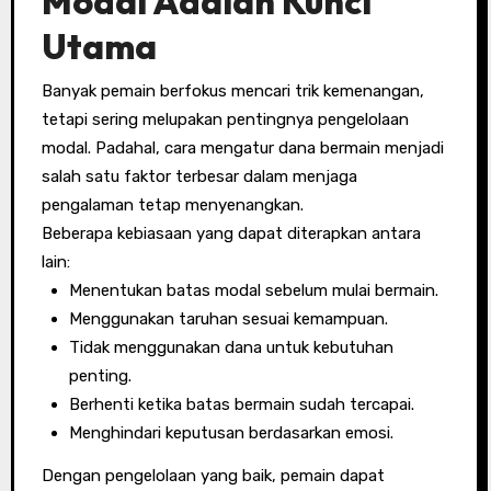
Modal Adalah Kunci
Utama
Banyak pemain berfokus mencari trik kemenangan,
tetapi sering melupakan pentingnya pengelolaan
modal. Padahal, cara mengatur dana bermain menjadi
salah satu faktor terbesar dalam menjaga
pengalaman tetap menyenangkan.
Beberapa kebiasaan yang dapat diterapkan antara
lain:
Menentukan batas modal sebelum mulai bermain.
Menggunakan taruhan sesuai kemampuan.
Tidak menggunakan dana untuk kebutuhan
penting.
Berhenti ketika batas bermain sudah tercapai.
Menghindari keputusan berdasarkan emosi.
Dengan pengelolaan yang baik, pemain dapat