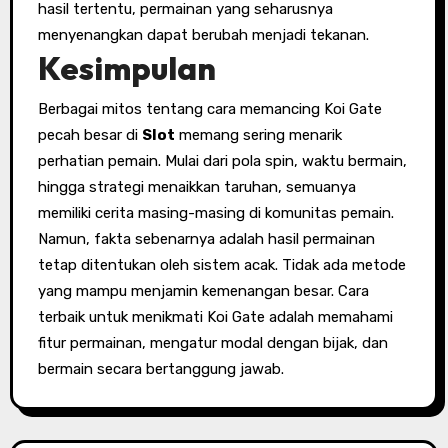
hasil tertentu, permainan yang seharusnya
menyenangkan dapat berubah menjadi tekanan.
Kesimpulan
Berbagai mitos tentang cara memancing Koi Gate
pecah besar di
Slot
memang sering menarik
perhatian pemain. Mulai dari pola spin, waktu bermain,
hingga strategi menaikkan taruhan, semuanya
memiliki cerita masing-masing di komunitas pemain.
Namun, fakta sebenarnya adalah hasil permainan
tetap ditentukan oleh sistem acak. Tidak ada metode
yang mampu menjamin kemenangan besar. Cara
terbaik untuk menikmati Koi Gate adalah memahami
fitur permainan, mengatur modal dengan bijak, dan
bermain secara bertanggung jawab.