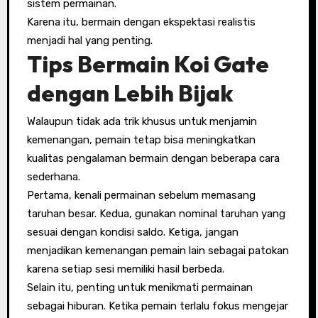
sistem permainan.
Karena itu, bermain dengan ekspektasi realistis
menjadi hal yang penting.
Tips Bermain Koi Gate
dengan Lebih Bijak
Walaupun tidak ada trik khusus untuk menjamin
kemenangan, pemain tetap bisa meningkatkan
kualitas pengalaman bermain dengan beberapa cara
sederhana.
Pertama, kenali permainan sebelum memasang
taruhan besar. Kedua, gunakan nominal taruhan yang
sesuai dengan kondisi saldo. Ketiga, jangan
menjadikan kemenangan pemain lain sebagai patokan
karena setiap sesi memiliki hasil berbeda.
Selain itu, penting untuk menikmati permainan
sebagai hiburan. Ketika pemain terlalu fokus mengejar