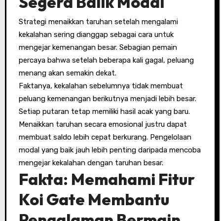
Segera Balik Modal
Strategi menaikkan taruhan setelah mengalami
kekalahan sering dianggap sebagai cara untuk
mengejar kemenangan besar. Sebagian pemain
percaya bahwa setelah beberapa kali gagal, peluang
menang akan semakin dekat.
Faktanya, kekalahan sebelumnya tidak membuat
peluang kemenangan berikutnya menjadi lebih besar.
Setiap putaran tetap memiliki hasil acak yang baru.
Menaikkan taruhan secara emosional justru dapat
membuat saldo lebih cepat berkurang. Pengelolaan
modal yang baik jauh lebih penting daripada mencoba
mengejar kekalahan dengan taruhan besar.
Fakta: Memahami Fitur
Koi Gate Membantu
Pengalaman Bermain