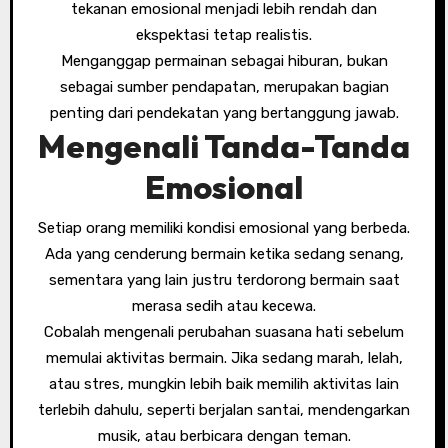
tekanan emosional menjadi lebih rendah dan
ekspektasi tetap realistis.
Menganggap permainan sebagai hiburan, bukan
sebagai sumber pendapatan, merupakan bagian
penting dari pendekatan yang bertanggung jawab.
Mengenali Tanda-Tanda
Emosional
Setiap orang memiliki kondisi emosional yang berbeda.
Ada yang cenderung bermain ketika sedang senang,
sementara yang lain justru terdorong bermain saat
merasa sedih atau kecewa.
Cobalah mengenali perubahan suasana hati sebelum
memulai aktivitas bermain. Jika sedang marah, lelah,
atau stres, mungkin lebih baik memilih aktivitas lain
terlebih dahulu, seperti berjalan santai, mendengarkan
musik, atau berbicara dengan teman.