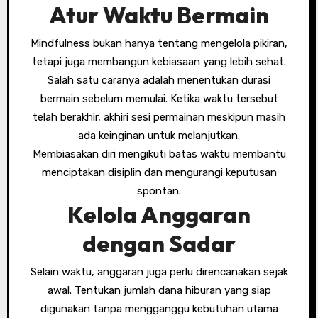
Atur Waktu Bermain
Mindfulness bukan hanya tentang mengelola pikiran,
tetapi juga membangun kebiasaan yang lebih sehat.
Salah satu caranya adalah menentukan durasi
bermain sebelum memulai. Ketika waktu tersebut
telah berakhir, akhiri sesi permainan meskipun masih
ada keinginan untuk melanjutkan.
Membiasakan diri mengikuti batas waktu membantu
menciptakan disiplin dan mengurangi keputusan
spontan.
Kelola Anggaran
dengan Sadar
Selain waktu, anggaran juga perlu direncanakan sejak
awal. Tentukan jumlah dana hiburan yang siap
digunakan tanpa mengganggu kebutuhan utama