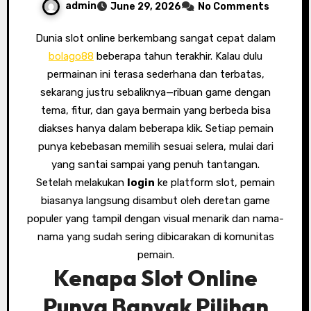
admin
June 29, 2026
No Comments
Dunia slot online berkembang sangat cepat dalam
bolago88
beberapa tahun terakhir. Kalau dulu
permainan ini terasa sederhana dan terbatas,
sekarang justru sebaliknya—ribuan game dengan
tema, fitur, dan gaya bermain yang berbeda bisa
diakses hanya dalam beberapa klik. Setiap pemain
punya kebebasan memilih sesuai selera, mulai dari
yang santai sampai yang penuh tantangan.
Setelah melakukan
login
ke platform slot, pemain
biasanya langsung disambut oleh deretan game
populer yang tampil dengan visual menarik dan nama-
nama yang sudah sering dibicarakan di komunitas
pemain.
Kenapa Slot Online
Punya Banyak Pilihan