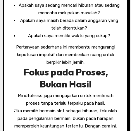
Apakah saya sedang mencari hiburan atau sedang
mencoba melupakan masalah?
Apakah saya masih berada dalam anggaran yang
telah ditentukan?
Apakah saya memiliki waktu yang cukup?
Pertanyaan sederhana ini membantu mengurangi
keputusan impulsif dan memberikan ruang untuk
berpikir lebih jernih.
Fokus pada Proses,
Bukan Hasil
Mindfulness juga mengajarkan untuk menikmati
proses tanpa terlalu terpaku pada hasil.
Jika memilih bermain slot sebagai hiburan, fokuslah
pada pengalaman bermain, bukan pada harapan
memperoleh keuntungan tertentu. Dengan cara ini,