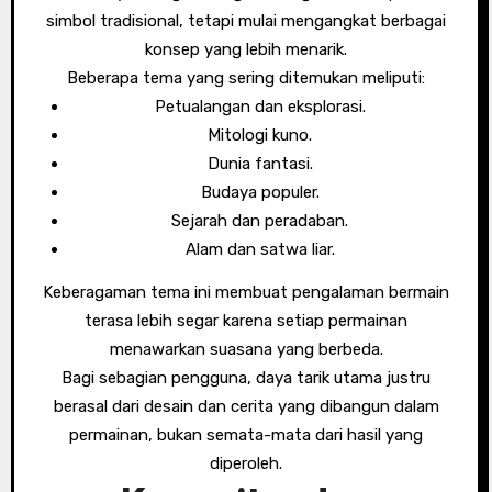
simbol tradisional, tetapi mulai mengangkat berbagai
konsep yang lebih menarik.
Beberapa tema yang sering ditemukan meliputi:
Petualangan dan eksplorasi.
Mitologi kuno.
Dunia fantasi.
Budaya populer.
Sejarah dan peradaban.
Alam dan satwa liar.
Keberagaman tema ini membuat pengalaman bermain
terasa lebih segar karena setiap permainan
menawarkan suasana yang berbeda.
Bagi sebagian pengguna, daya tarik utama justru
berasal dari desain dan cerita yang dibangun dalam
permainan, bukan semata-mata dari hasil yang
diperoleh.