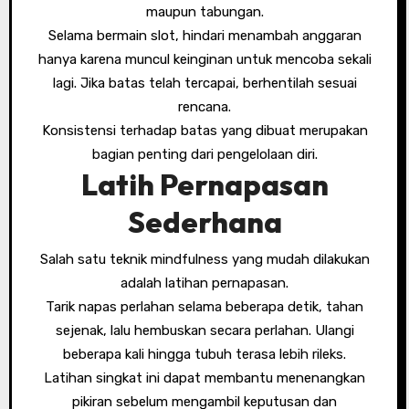
maupun tabungan.
Selama bermain slot, hindari menambah anggaran
hanya karena muncul keinginan untuk mencoba sekali
lagi. Jika batas telah tercapai, berhentilah sesuai
rencana.
Konsistensi terhadap batas yang dibuat merupakan
bagian penting dari pengelolaan diri.
Latih Pernapasan
Sederhana
Salah satu teknik mindfulness yang mudah dilakukan
adalah latihan pernapasan.
Tarik napas perlahan selama beberapa detik, tahan
sejenak, lalu hembuskan secara perlahan. Ulangi
beberapa kali hingga tubuh terasa lebih rileks.
Latihan singkat ini dapat membantu menenangkan
pikiran sebelum mengambil keputusan dan