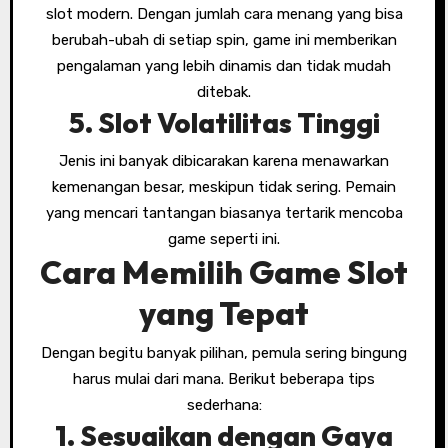
slot modern. Dengan jumlah cara menang yang bisa
berubah-ubah di setiap spin, game ini memberikan
pengalaman yang lebih dinamis dan tidak mudah
ditebak.
5. Slot Volatilitas Tinggi
Jenis ini banyak dibicarakan karena menawarkan
kemenangan besar, meskipun tidak sering. Pemain
yang mencari tantangan biasanya tertarik mencoba
game seperti ini.
Cara Memilih Game Slot
yang Tepat
Dengan begitu banyak pilihan, pemula sering bingung
harus mulai dari mana. Berikut beberapa tips
sederhana:
1. Sesuaikan dengan Gaya