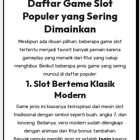
Daftar Game Slot
Populer yang Sering
Dimainkan
Meskipun ada ribuan pilihan, beberapa game slot
tertentu menjadi favorit banyak pemain karena
gameplay yang menarik dan fitur yang cukup
menghibur. Berikut beberapa jenis game yang sering
muncul di daftar populer:
1. Slot Bertema Klasik
Modern
Game jenis ini biasanya terinspirasi dari mesin slot
tradisional dengan simbol seperti buah, angka 7, dan
lonceng. Bedanya, versi modern sudah dilengkapi
dengan animasi dan fitur bonus tambahan.
Banyak pemula memilih jenis ini setelah
login
karena