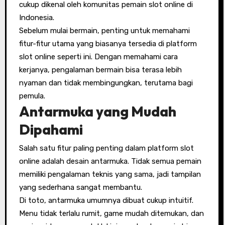
cukup dikenal oleh komunitas pemain slot online di
Indonesia.
Sebelum mulai bermain, penting untuk memahami
fitur-fitur utama yang biasanya tersedia di platform
slot online seperti ini. Dengan memahami cara
kerjanya, pengalaman bermain bisa terasa lebih
nyaman dan tidak membingungkan, terutama bagi
pemula.
Antarmuka yang Mudah
Dipahami
Salah satu fitur paling penting dalam platform slot
online adalah desain antarmuka. Tidak semua pemain
memiliki pengalaman teknis yang sama, jadi tampilan
yang sederhana sangat membantu.
Di toto, antarmuka umumnya dibuat cukup intuitif.
Menu tidak terlalu rumit, game mudah ditemukan, dan