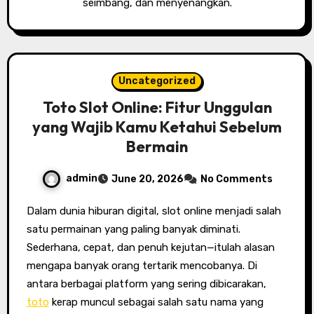
seimbang, dan menyenangkan.
Uncategorized
Toto Slot Online: Fitur Unggulan
yang Wajib Kamu Ketahui Sebelum
Bermain
admin
June 20, 2026
No Comments
Dalam dunia hiburan digital, slot online menjadi salah
satu permainan yang paling banyak diminati.
Sederhana, cepat, dan penuh kejutan—itulah alasan
mengapa banyak orang tertarik mencobanya. Di
antara berbagai platform yang sering dibicarakan,
toto
kerap muncul sebagai salah satu nama yang