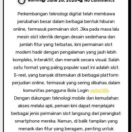
admin
June 26, 2026
No Comments
Perkembangan teknologi digital telah membawa
perubahan besar dalam berbagai bentuk hiburan
online, termasuk permainan slot. Jika pada masa lalu
mesin slot identik dengan desain sederhana dan
jumlah fitur yang terbatas, kini permainan slot
modern hadir dengan pengalaman yang jauh lebih
kompleks, interaktif, dan menarik secara visual. Salah
satu format yang paling populer saat ini adalah slot
5-reel, yang banyak ditemukan di berbagai platform
perjudian online, termasuk yang sering dibahas dalam
komunitas pengguna Bola Login
vipbet88
.
Dengan dukungan teknologi mobile dan kemudahan
akses melalui apk, pemain kini dapat menjelajahi
berbagai jenis permainan slot langsung dari perangkat
smartphone mereka. Namun, di balik tampilan yang
menarik dan fitur yang beragam, penting untuk