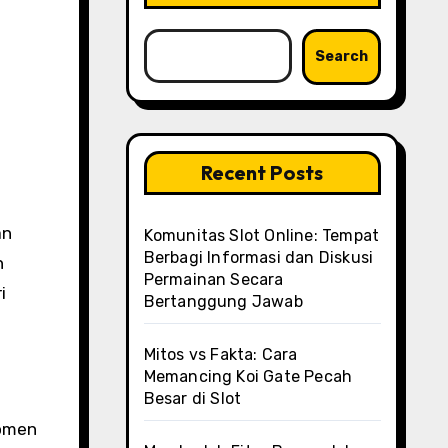
Search
Recent Posts
an
Komunitas Slot Online: Tempat
Berbagi Informasi dan Diskusi
h
Permainan Secara
i
Bertanggung Jawab
Mitos vs Fakta: Cara
Memancing Koi Gate Pecah
Besar di Slot
momen