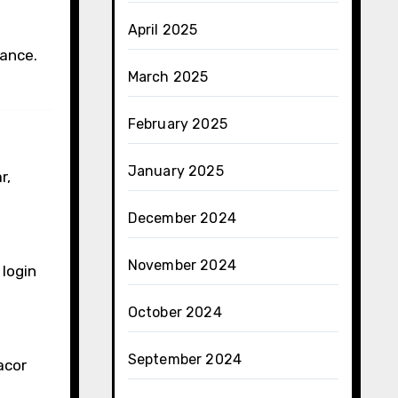
April 2025
nance.
March 2025
February 2025
January 2025
r,
December 2024
November 2024
login
October 2024
September 2024
acor