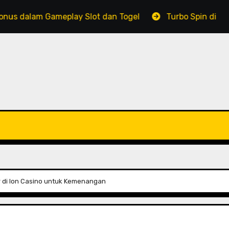
am Gameplay Slot dan Togel
Turbo Spin di Slot Online
r di Ion Casino untuk Kemenangan