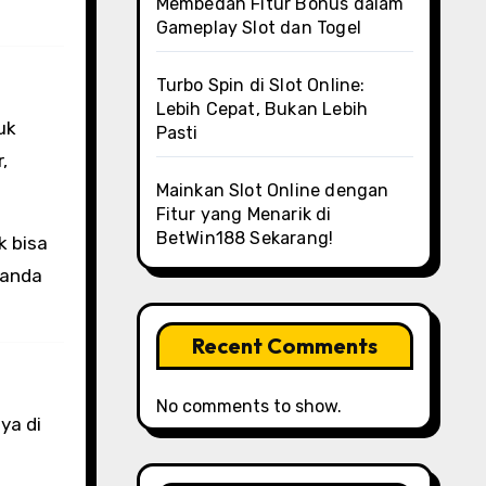
Membedah Fitur Bonus dalam
Gameplay Slot dan Togel
Turbo Spin di Slot Online:
Lebih Cepat, Bukan Lebih
uk
Pasti
,
Mainkan Slot Online dengan
Fitur yang Menarik di
BetWin188 Sekarang!
 bisa
tanda
Recent Comments
No comments to show.
ya di