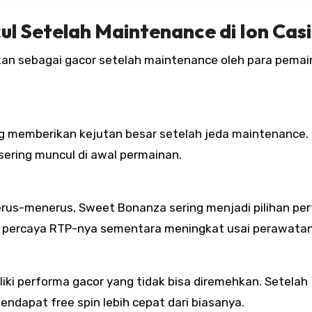
ul Setelah Maintenance di Ion Cas
rkan sebagai gacor setelah maintenance oleh para pemai
ring memberikan kejutan besar setelah jeda maintenance.
 sering muncul di awal permainan.
erus-menerus, Sweet Bonanza sering menjadi pilihan pe
ng percaya RTP-nya sementara meningkat usai perawatan
liki performa gacor yang tidak bisa diremehkan. Setelah
dapat free spin lebih cepat dari biasanya.