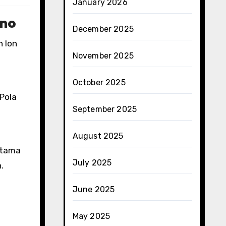
January 2026
ino
December 2025
n Ion
November 2025
October 2025
 Pola
September 2025
August 2025
rtama
July 2025
.
June 2025
May 2025