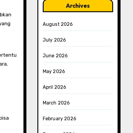
Archives
abkan
 yang
August 2026
July 2026
ertentu
June 2026
ara.
May 2026
April 2026
March 2026
bisa
February 2026