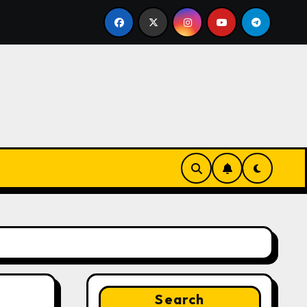
: Lebih Cepat, Bukan Lebih Pasti
Mainkan Slot Online 
Search