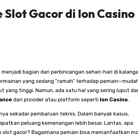
Slot Gacor di Ion Casino
menjadi bagian dari perbincangan sehari-hari di kalang
i permainan yang sedang “ramah” terhadap pemain—muda
yang tinggi. Namun, ada satu hal yang sering luput dar
ance
dari provider atau platform seperti
Ion Casino
.
ya sekadar pembaruan teknis. Dalam banyak kasus,
apatkan peluang kemenangan lebih besar. Lantas, apa
n slot gacor? Bagaimana pemain bisa memanfaatkan 