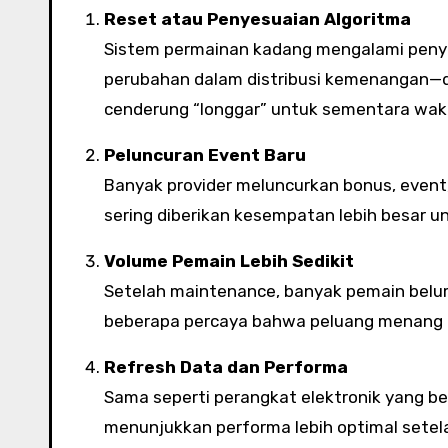
Reset atau Penyesuaian Algoritma
Sistem permainan kadang mengalami penyes
perubahan dalam distribusi kemenangan—da
cenderung “longgar” untuk sementara wak
Peluncuran Event Baru
Banyak provider meluncurkan bonus, event
sering diberikan kesempatan lebih besar
Volume Pemain Lebih Sedikit
Setelah maintenance, banyak pemain belum
beberapa percaya bahwa peluang menang leb
Refresh Data dan Performa
Sama seperti perangkat elektronik yang beke
menunjukkan performa lebih optimal setela