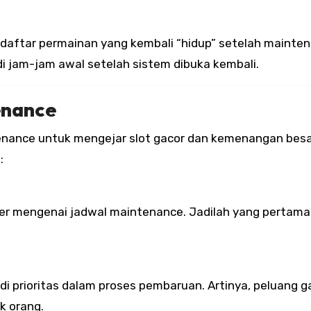
 daftar permainan yang kembali “hidup” setelah mainte
di jam-jam awal setelah sistem dibuka kembali.
enance
ance untuk mengejar slot gacor dan kemenangan besa
:
der mengenai jadwal maintenance. Jadilah yang pertama 
di prioritas dalam proses pembaruan. Artinya, peluang g
ak orang.