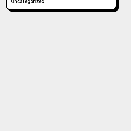
Uncategorized