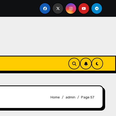
: Lebih Cepat, Bukan Lebih Pasti
Mainkan Slot Online 
Home
admin
Page 57