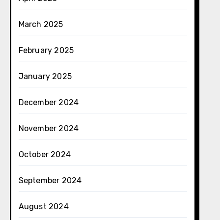
March 2025
February 2025
January 2025
December 2024
November 2024
October 2024
September 2024
August 2024