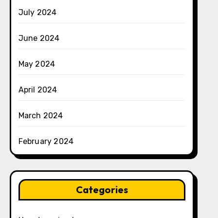
July 2024
June 2024
May 2024
April 2024
March 2024
February 2024
Categories