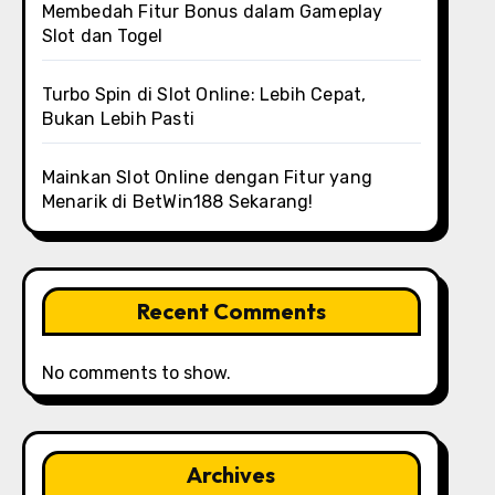
Membedah Fitur Bonus dalam Gameplay
Slot dan Togel
Turbo Spin di Slot Online: Lebih Cepat,
Bukan Lebih Pasti
Mainkan Slot Online dengan Fitur yang
Menarik di BetWin188 Sekarang!
Recent Comments
No comments to show.
Archives