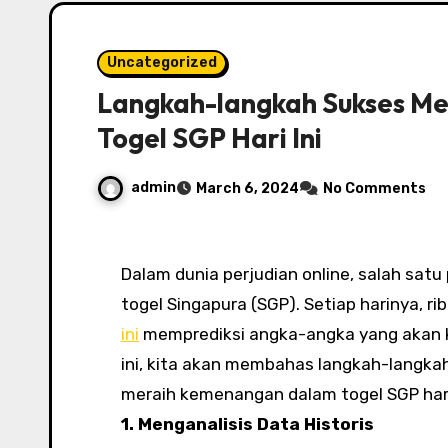
Uncategorized
Langkah-langkah Sukses Mem
Togel SGP Hari Ini
admin
March 6, 2024
No Comments
Dalam dunia perjudian online, salah sat
togel Singapura (SGP). Setiap harinya, 
ini
memprediksi angka-angka yang akan kel
ini, kita akan membahas langkah-langka
meraih kemenangan dalam togel SGP hari 
1. Menganalisis Data Historis