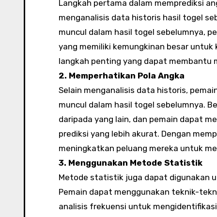
Langkah pertama dalam memprediksi angk
menganalisis data historis hasil togel 
muncul dalam hasil togel sebelumnya, p
yang memiliki kemungkinan besar untuk kel
langkah penting yang dapat membantu me
2. Memperhatikan Pola Angka
Selain menganalisis data historis, pema
muncul dalam hasil togel sebelumnya. B
daripada yang lain, dan pemain dapat m
prediksi yang lebih akurat. Dengan mem
meningkatkan peluang mereka untuk mera
3. Menggunakan Metode Statistik
Metode statistik juga dapat digunakan u
Pemain dapat menggunakan teknik-teknik 
analisis frekuensi untuk mengidentifikas