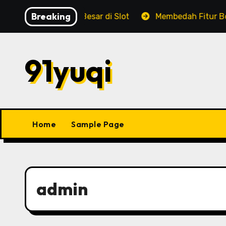
Skip
Breaking
 Gate Pecah Besar di Slot
Membedah Fitur Bonus dala
to
content
91yuqi
Home
Sample Page
admin