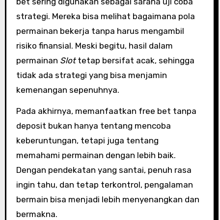
bet sering digunakan sebagai sarana uji coba
strategi. Mereka bisa melihat bagaimana pola
permainan bekerja tanpa harus mengambil
risiko finansial. Meski begitu, hasil dalam
permainan
Slot
tetap bersifat acak, sehingga
tidak ada strategi yang bisa menjamin
kemenangan sepenuhnya.
Pada akhirnya, memanfaatkan free bet tanpa
deposit bukan hanya tentang mencoba
keberuntungan, tetapi juga tentang
memahami permainan dengan lebih baik.
Dengan pendekatan yang santai, penuh rasa
ingin tahu, dan tetap terkontrol, pengalaman
bermain bisa menjadi lebih menyenangkan dan
bermakna.