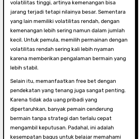
volatilitas tinggi, artinya kemenangan bisa
jarang terjadi tetapi nilainya besar. Sementara
yang lain memiliki volatilitas rendah, dengan
kemenangan lebih sering namun dalam jumlah
kecil. Untuk pemula, memilih permainan dengan
volatilitas rendah sering kali lebih nyaman
karena memberikan pengalaman bermain yang
lebih stabil.
Selain itu, memanfaatkan free bet dengan
pendekatan yang tenang juga sangat penting.
Karena tidak ada uang pribadi yang
dipertaruhkan, banyak pemain cenderung
bermain tanpa strategi dan terlalu cepat
mengambil keputusan. Padahal, ini adalah
kesempatan bagus untuk belajar memahami