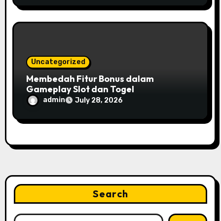
Uncategorized
Membedah Fitur Bonus dalam
Gameplay Slot dan Togel
admin
July 28, 2026
Search