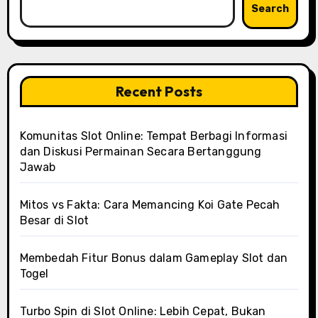
Search
Recent Posts
Komunitas Slot Online: Tempat Berbagi Informasi
dan Diskusi Permainan Secara Bertanggung
Jawab
Mitos vs Fakta: Cara Memancing Koi Gate Pecah
Besar di Slot
Membedah Fitur Bonus dalam Gameplay Slot dan
Togel
Turbo Spin di Slot Online: Lebih Cepat, Bukan