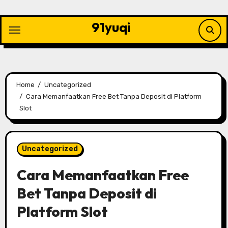
Skip
to
91yuqi
content
Home
Uncategorized
Cara Memanfaatkan Free Bet Tanpa Deposit di Platform
Slot
Uncategorized
Cara Memanfaatkan Free
Bet Tanpa Deposit di
Platform Slot