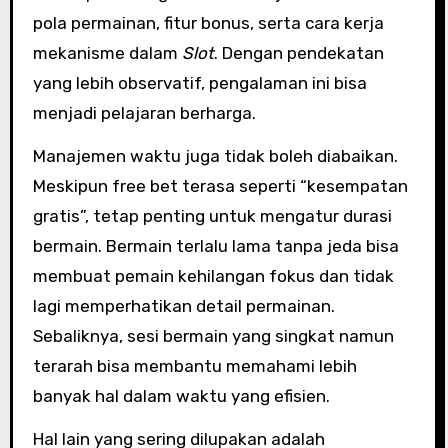
pola permainan, fitur bonus, serta cara kerja
mekanisme dalam
Slot
. Dengan pendekatan
yang lebih observatif, pengalaman ini bisa
menjadi pelajaran berharga.
Manajemen waktu juga tidak boleh diabaikan.
Meskipun free bet terasa seperti “kesempatan
gratis”, tetap penting untuk mengatur durasi
bermain. Bermain terlalu lama tanpa jeda bisa
membuat pemain kehilangan fokus dan tidak
lagi memperhatikan detail permainan.
Sebaliknya, sesi bermain yang singkat namun
terarah bisa membantu memahami lebih
banyak hal dalam waktu yang efisien.
Hal lain yang sering dilupakan adalah