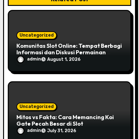
o
n
Uncategorized
Komunitas Slot Online: Tempat Berbagi
Informasi dan Diskusi Permainan
Secara Bertanggung Jawab
admin
August 1, 2026
Uncategorized
Mitos vs Fakta: Cara Memancing Koi
Gate Pecah Besar di Slot
admin
July 31, 2026