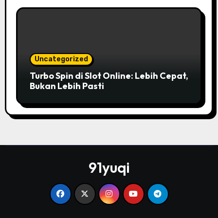
Uncategorized
Turbo Spin di Slot Online: Lebih Cepat,
Bukan Lebih Pasti
91yuqi