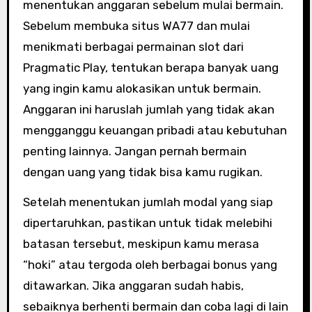
menentukan anggaran sebelum mulai bermain.
Sebelum membuka situs WA77 dan mulai
menikmati berbagai permainan slot dari
Pragmatic Play, tentukan berapa banyak uang
yang ingin kamu alokasikan untuk bermain.
Anggaran ini haruslah jumlah yang tidak akan
mengganggu keuangan pribadi atau kebutuhan
penting lainnya. Jangan pernah bermain
dengan uang yang tidak bisa kamu rugikan.
Setelah menentukan jumlah modal yang siap
dipertaruhkan, pastikan untuk tidak melebihi
batasan tersebut, meskipun kamu merasa
“hoki” atau tergoda oleh berbagai bonus yang
ditawarkan. Jika anggaran sudah habis,
sebaiknya berhenti bermain dan coba lagi di lain