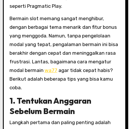
seperti Pragmatic Play.
Bermain slot memang sangat menghibur,
dengan berbagai tema menarik dan fitur bonus
yang menggoda. Namun, tanpa pengelolaan
modal yang tepat, pengalaman bermain ini bisa
berakhir dengan cepat dan meninggalkan rasa
frustrasi. Lantas, bagaimana cara mengatur
modal bermain
wa77
agar tidak cepat habis?
Berikut adalah beberapa tips yang bisa kamu
coba.
1. Tentukan Anggaran
Sebelum Bermain
Langkah pertama dan paling penting adalah