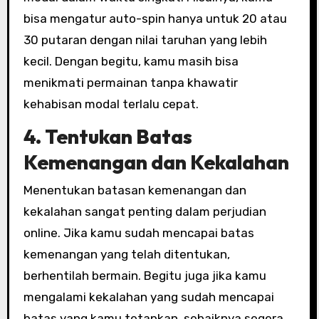
bisa mengatur auto-spin hanya untuk 20 atau
30 putaran dengan nilai taruhan yang lebih
kecil. Dengan begitu, kamu masih bisa
menikmati permainan tanpa khawatir
kehabisan modal terlalu cepat.
4. Tentukan Batas
Kemenangan dan Kekalahan
Menentukan batasan kemenangan dan
kekalahan sangat penting dalam perjudian
online. Jika kamu sudah mencapai batas
kemenangan yang telah ditentukan,
berhentilah bermain. Begitu juga jika kamu
mengalami kekalahan yang sudah mencapai
batas yang kamu tetapkan, sebaiknya segera