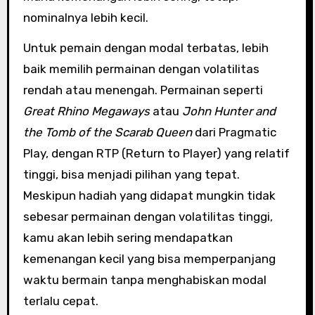
nominalnya lebih kecil.
Untuk pemain dengan modal terbatas, lebih
baik memilih permainan dengan volatilitas
rendah atau menengah. Permainan seperti
Great Rhino Megaways
atau
John Hunter and
the Tomb of the Scarab Queen
dari Pragmatic
Play, dengan RTP (Return to Player) yang relatif
tinggi, bisa menjadi pilihan yang tepat.
Meskipun hadiah yang didapat mungkin tidak
sebesar permainan dengan volatilitas tinggi,
kamu akan lebih sering mendapatkan
kemenangan kecil yang bisa memperpanjang
waktu bermain tanpa menghabiskan modal
terlalu cepat.