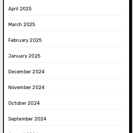
April 2025
March 2025
February 2025
January 2025
December 2024
November 2024
October 2024
September 2024