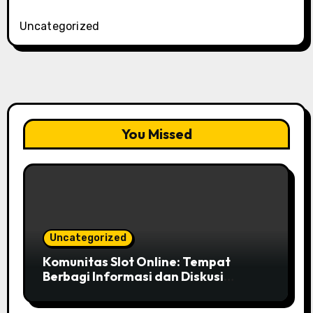
Uncategorized
You Missed
Uncategorized
Komunitas Slot Online: Tempat
Berbagi Informasi dan Diskusi
Permainan Secara Bertanggung
Jawab