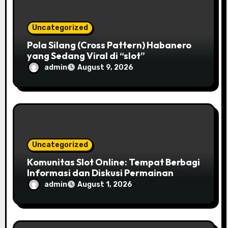
n
Uncategorized
Pola Silang (Cross Pattern) Habanero
yang Sedang Viral di “slot”
admin
August 9, 2026
Uncategorized
Komunitas Slot Online: Tempat Berbagi
Informasi dan Diskusi Permainan
Secara Bertanggung Jawab
admin
August 1, 2026