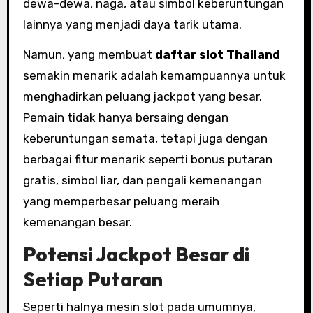
dewa-dewa, naga, atau simbol keberuntungan
lainnya yang menjadi daya tarik utama.
Namun, yang membuat
daftar slot Thailand
semakin menarik adalah kemampuannya untuk
menghadirkan peluang jackpot yang besar.
Pemain tidak hanya bersaing dengan
keberuntungan semata, tetapi juga dengan
berbagai fitur menarik seperti bonus putaran
gratis, simbol liar, dan pengali kemenangan
yang memperbesar peluang meraih
kemenangan besar.
Potensi Jackpot Besar di
Setiap Putaran
Seperti halnya mesin slot pada umumnya,