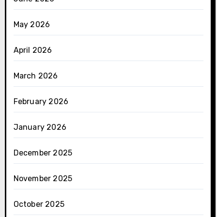
May 2026
April 2026
March 2026
February 2026
January 2026
December 2025
November 2025
October 2025