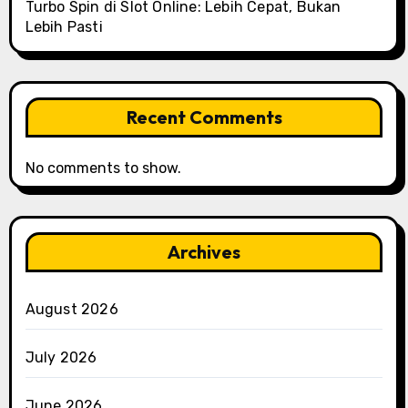
Turbo Spin di Slot Online: Lebih Cepat, Bukan
Lebih Pasti
Recent Comments
No comments to show.
Archives
August 2026
July 2026
June 2026