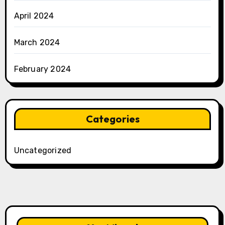
April 2024
March 2024
February 2024
Categories
Uncategorized