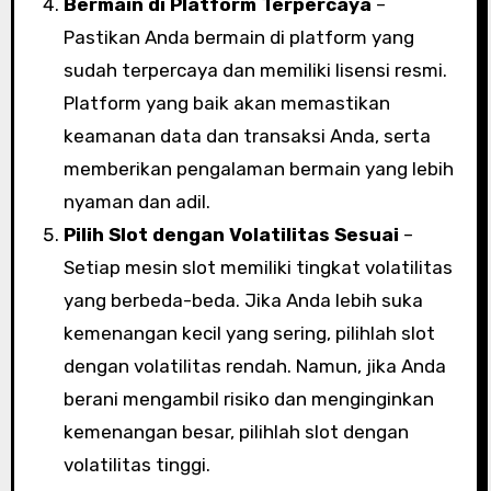
Bermain di Platform Terpercaya
–
Pastikan Anda bermain di platform yang
sudah terpercaya dan memiliki lisensi resmi.
Platform yang baik akan memastikan
keamanan data dan transaksi Anda, serta
memberikan pengalaman bermain yang lebih
nyaman dan adil.
Pilih Slot dengan Volatilitas Sesuai
–
Setiap mesin slot memiliki tingkat volatilitas
yang berbeda-beda. Jika Anda lebih suka
kemenangan kecil yang sering, pilihlah slot
dengan volatilitas rendah. Namun, jika Anda
berani mengambil risiko dan menginginkan
kemenangan besar, pilihlah slot dengan
volatilitas tinggi.