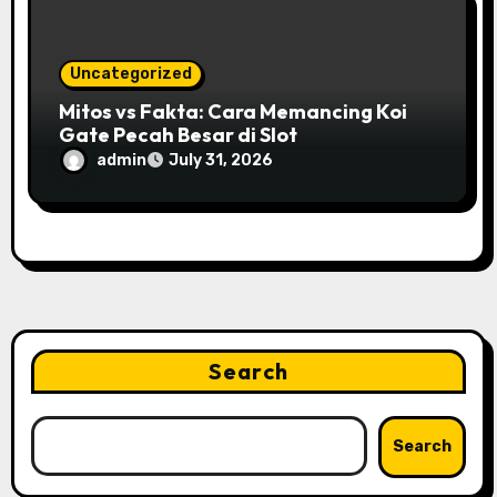
Uncategorized
Mitos vs Fakta: Cara Memancing Koi
Gate Pecah Besar di Slot
admin
July 31, 2026
Search
Search