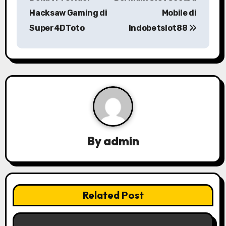
s
Hacksaw Gaming di
Mobile di
Super4DToto
Indobetslot88
t
n
a
v
i
g
By
admin
a
t
Related Post
i
o