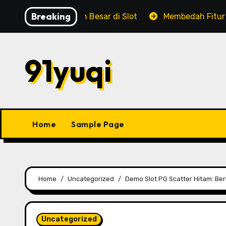
Skip
Breaking
Koi Gate Pecah Besar di Slot
Membedah Fitur Bonus 
to
content
91yuqi
Home
Sample Page
Home
Uncategorized
Demo Slot PG Scatter Hitam: B
Uncategorized