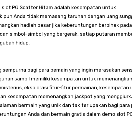
o slot PG Scatter Hitam adalah kesempatan untuk
kipun Anda tidak memasang taruhan dengan uang sung
ngkan hadiah besar jika keberuntungan berpihak pada
 dan simbol-simbol yang bergerak, setiap putaran mem
gubah hidup.
ng sempurna bagi para pemain yang ingin merasakan sens
gguhan sambil memiliki kesempatan untuk memenangka
sterius, eksplorasi fitur-fitur permainan, kesempatan 
l, dan kesempatan memenangkan jackpot yang menggiurk
laman bermain yang unik dan tak terlupakan bagi para 
 peruntungan Anda dan bermain gratis dalam demo slot P