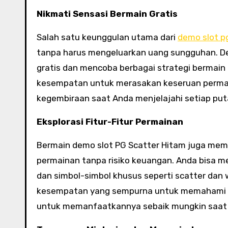
Nikmati Sensasi Bermain Gratis
Salah satu keunggulan utama dari
demo slot p
tanpa harus mengeluarkan uang sungguhan. De
gratis dan mencoba berbagai strategi bermain 
kesempatan untuk merasakan keseruan permain
kegembiraan saat Anda menjelajahi setiap put
Eksplorasi Fitur-Fitur Permainan
Bermain demo slot PG Scatter Hitam juga mem
permainan tanpa risiko keuangan. Anda bisa me
dan simbol-simbol khusus seperti scatter dan w
kesempatan yang sempurna untuk memahami car
untuk memanfaatkannya sebaik mungkin saat