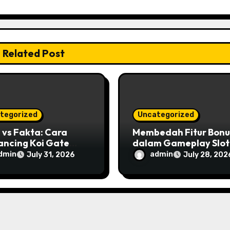
Related Post
tegorized
Uncategorized
 vs Fakta: Cara
Membedah Fitur Bonu
ncing Koi Gate
dalam Gameplay Slot
 Besar di Slot
dan Togel
dmin
admin
July 31, 2026
July 28, 202