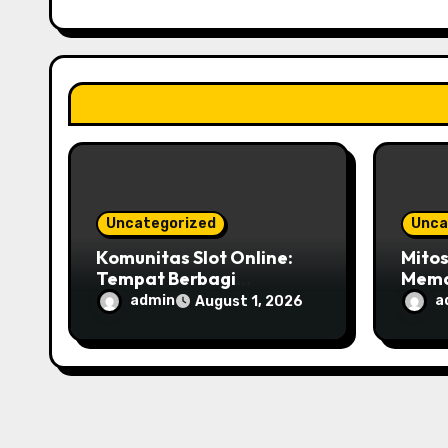
g
a
t
i
o
n
Uncategorized
Unca
Komunitas Slot Online:
Mitos
Tempat Berbagi
Mema
Informasi dan Diskusi
Pecah
admin
a
August 1, 2026
Permainan Secara
Bertanggung Jawab