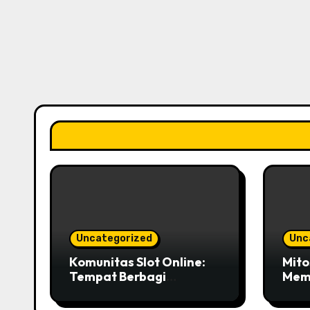
Uncategorized
Unc
Komunitas Slot Online:
Mito
Tempat Berbagi
Mem
Informasi dan Diskusi
Peca
Permainan Secara