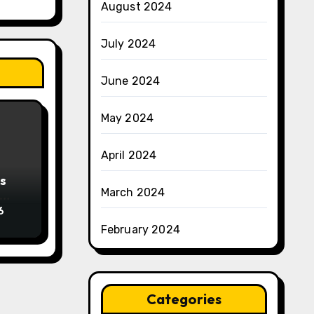
August 2024
July 2024
June 2024
May 2024
April 2024
s
March 2024
6
February 2024
Categories