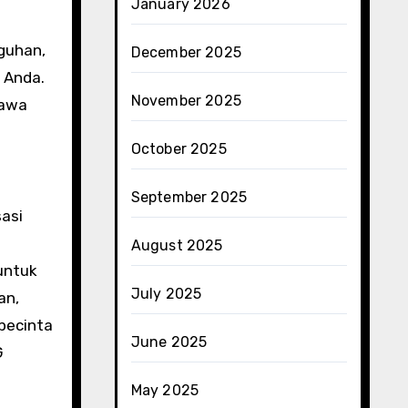
January 2026
guhan,
December 2025
 Anda.
November 2025
bawa
October 2025
September 2025
asi
n
August 2025
untuk
July 2025
an,
pecinta
June 2025
G
May 2025