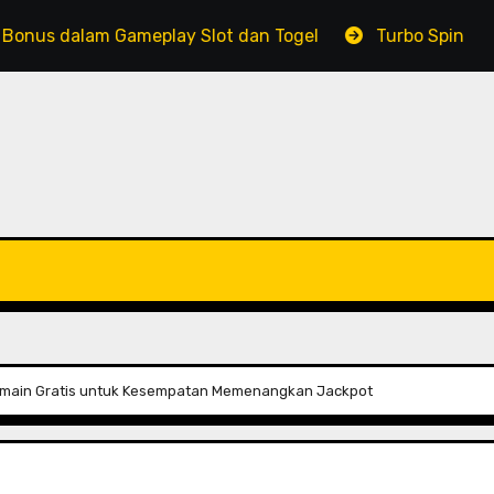
dalam Gameplay Slot dan Togel
Turbo Spin di Slot Onl
ermain Gratis untuk Kesempatan Memenangkan Jackpot