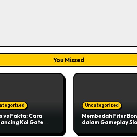
You Missed
ategorized
Uncategorized
s vs Fakta: Cara
Membedah Fitur Bon
ancing Koi Gate
dalam Gameplay Slo
h Besar di Slot
dan Togel