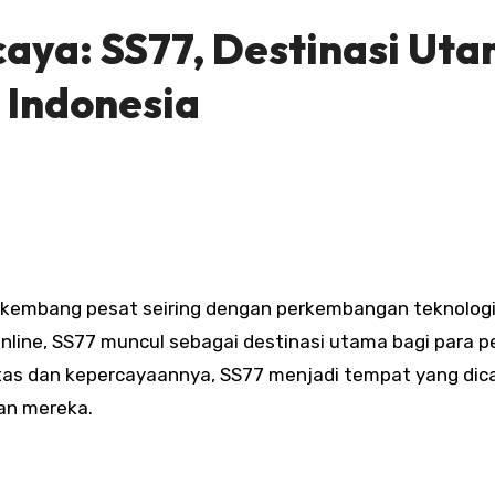
caya: SS77, Destinasi Ut
 Indonesia
erkembang pesat seiring dengan perkembangan teknologi.
line, SS77 muncul sebagai destinasi utama bagi para p
vitas dan kepercayaannya, SS77 menjadi tempat yang dica
an mereka.