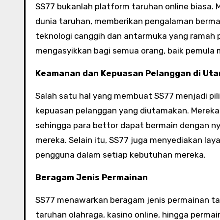
SS77 bukanlah platform taruhan online biasa.
dunia taruhan, memberikan pengalaman bermai
teknologi canggih dan antarmuka yang ramah
mengasyikkan bagi semua orang, baik pemula
Keamanan dan Kepuasan Pelanggan di Ut
Salah satu hal yang membuat SS77 menjadi pil
kepuasan pelanggan yang diutamakan. Mereka
sehingga para bettor dapat bermain dengan ny
mereka. Selain itu, SS77 juga menyediakan la
pengguna dalam setiap kebutuhan mereka.
Beragam Jenis Permainan
SS77 menawarkan beragam jenis permainan taru
taruhan olahraga, kasino online, hingga permai