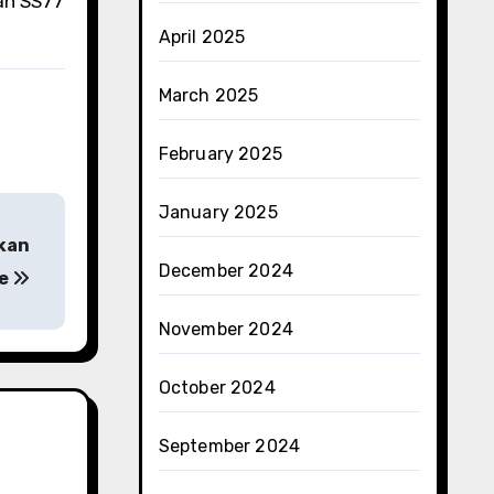
an SS77
April 2025
March 2025
February 2025
January 2025
lkan
December 2024
ne
November 2024
October 2024
September 2024