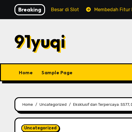
Skip
Breaking
oi Gate Pecah Besar di Slot
Membedah Fitur Bonus d
to
content
91yuqi
Home
Sample Page
Home
Uncategorized
Eksklusif dan Terpercaya: SS77,
Uncategorized