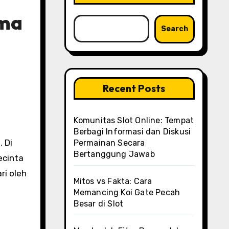
ama
Search
Recent Posts
Komunitas Slot Online: Tempat
Berbagi Informasi dan Diskusi
 Di
Permainan Secara
Bertanggung Jawab
ecinta
ri oleh
Mitos vs Fakta: Cara
Memancing Koi Gate Pecah
Besar di Slot