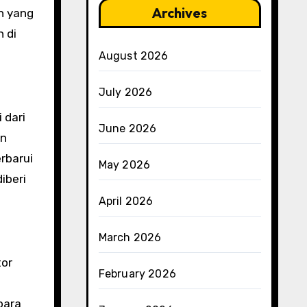
Archives
n yang
 di
August 2026
July 2026
 dari
June 2026
an
rbarui
May 2026
iberi
April 2026
March 2026
tor
February 2026
para