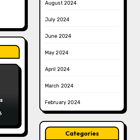
August 2024
July 2024
June 2024
May 2024
April 2024
March 2024
s
February 2024
6
Categories