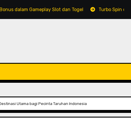
alam Gameplay Slot dan Togel
Turbo Spin di Slot Onli
 Destinasi Utama bagi Pecinta Taruhan Indonesia