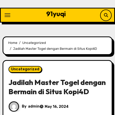
Skip
to
91yuqi
content
Home
Uncategorized
Jadilah Master Togel dengan Bermain di Situs Kopi4D
Uncategorized
Jadilah Master Togel dengan
Bermain di Situs Kopi4D
By
admin
May 16, 2024