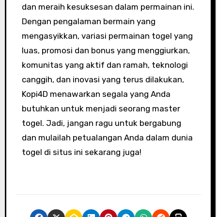
dan meraih kesuksesan dalam permainan ini.
Dengan pengalaman bermain yang
mengasyikkan, variasi permainan togel yang
luas, promosi dan bonus yang menggiurkan,
komunitas yang aktif dan ramah, teknologi
canggih, dan inovasi yang terus dilakukan,
Kopi4D menawarkan segala yang Anda
butuhkan untuk menjadi seorang master
togel. Jadi, jangan ragu untuk bergabung
dan mulailah petualangan Anda dalam dunia
togel di situs ini sekarang juga!