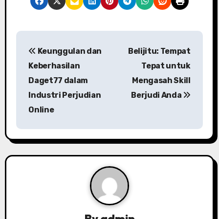
P
Keunggulan dan
Belijitu: Tempat
o
Keberhasilan
Tepat untuk
s
Daget77 dalam
Mengasah Skill
Industri Perjudian
Berjudi Anda
t
Online
n
a
v
i
g
By
admin