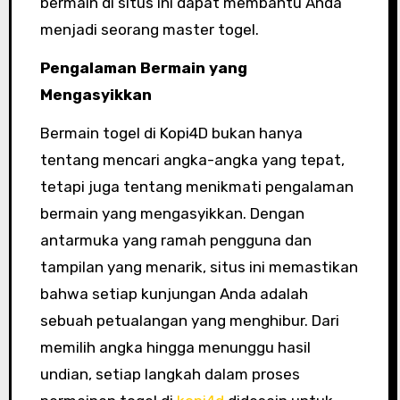
bermain di situs ini dapat membantu Anda
menjadi seorang master togel.
Pengalaman Bermain yang
Mengasyikkan
Bermain togel di Kopi4D bukan hanya
tentang mencari angka-angka yang tepat,
tetapi juga tentang menikmati pengalaman
bermain yang mengasyikkan. Dengan
antarmuka yang ramah pengguna dan
tampilan yang menarik, situs ini memastikan
bahwa setiap kunjungan Anda adalah
sebuah petualangan yang menghibur. Dari
memilih angka hingga menunggu hasil
undian, setiap langkah dalam proses