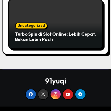
Uncategorized
Turbo Spin di Slot Online: Lebih Cepat,
Bukan Lebih Pasti
91yuqi