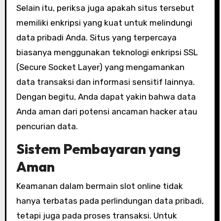
Selain itu, periksa juga apakah situs tersebut
memiliki enkripsi yang kuat untuk melindungi
data pribadi Anda. Situs yang terpercaya
biasanya menggunakan teknologi enkripsi SSL
(Secure Socket Layer) yang mengamankan
data transaksi dan informasi sensitif lainnya.
Dengan begitu, Anda dapat yakin bahwa data
Anda aman dari potensi ancaman hacker atau
pencurian data.
Sistem Pembayaran yang
Aman
Keamanan dalam bermain slot online tidak
hanya terbatas pada perlindungan data pribadi,
tetapi juga pada proses transaksi. Untuk