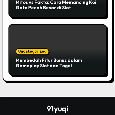
Mitos vs Fakta: Cara Memancing Koi
Gate Pecah Besar di Slot
Uncategorized
Membedah Fitur Bonus dalam
Gameplay Slot dan Togel
91yuqi