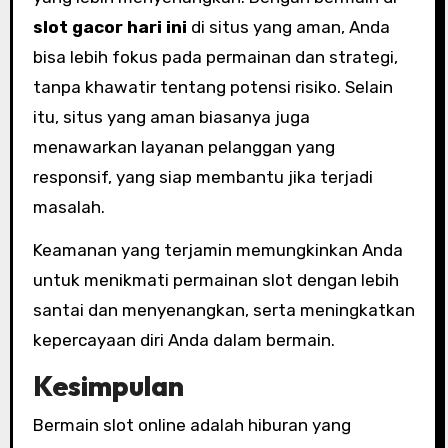
slot gacor hari ini
di situs yang aman, Anda
bisa lebih fokus pada permainan dan strategi,
tanpa khawatir tentang potensi risiko. Selain
itu, situs yang aman biasanya juga
menawarkan layanan pelanggan yang
responsif, yang siap membantu jika terjadi
masalah.
Keamanan yang terjamin memungkinkan Anda
untuk menikmati permainan slot dengan lebih
santai dan menyenangkan, serta meningkatkan
kepercayaan diri Anda dalam bermain.
Kesimpulan
Bermain slot online adalah hiburan yang