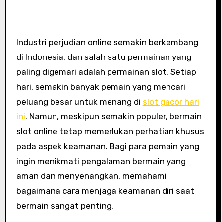
Industri perjudian online semakin berkembang
di Indonesia, dan salah satu permainan yang
paling digemari adalah permainan slot. Setiap
hari, semakin banyak pemain yang mencari
peluang besar untuk menang di
slot gacor hari
ini
. Namun, meskipun semakin populer, bermain
slot online tetap memerlukan perhatian khusus
pada aspek keamanan. Bagi para pemain yang
ingin menikmati pengalaman bermain yang
aman dan menyenangkan, memahami
bagaimana cara menjaga keamanan diri saat
bermain sangat penting.