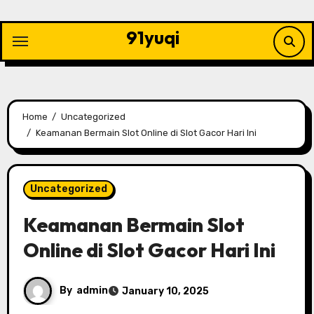
Skip
to
91yuqi
content
Home
Uncategorized
Keamanan Bermain Slot Online di Slot Gacor Hari Ini
Uncategorized
Keamanan Bermain Slot
Online di Slot Gacor Hari Ini
By
admin
January 10, 2025