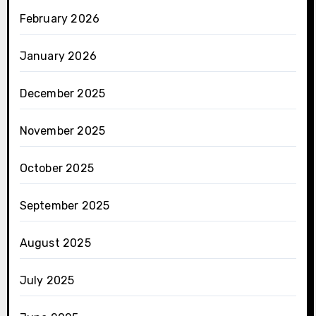
February 2026
January 2026
December 2025
November 2025
October 2025
September 2025
August 2025
July 2025