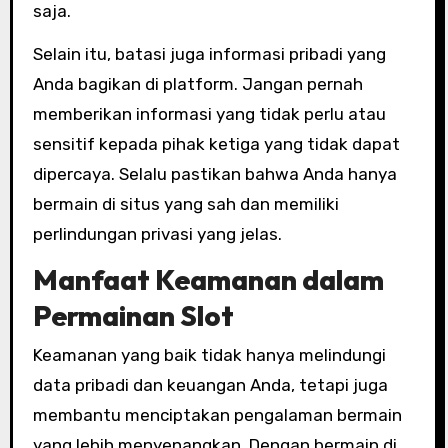
saja.
Selain itu, batasi juga informasi pribadi yang
Anda bagikan di platform. Jangan pernah
memberikan informasi yang tidak perlu atau
sensitif kepada pihak ketiga yang tidak dapat
dipercaya. Selalu pastikan bahwa Anda hanya
bermain di situs yang sah dan memiliki
perlindungan privasi yang jelas.
Manfaat Keamanan dalam
Permainan Slot
Keamanan yang baik tidak hanya melindungi
data pribadi dan keuangan Anda, tetapi juga
membantu menciptakan pengalaman bermain
yang lebih menyenangkan. Dengan bermain di