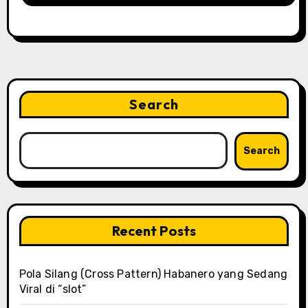
Search
Search
Recent Posts
Pola Silang (Cross Pattern) Habanero yang Sedang
Viral di “slot”