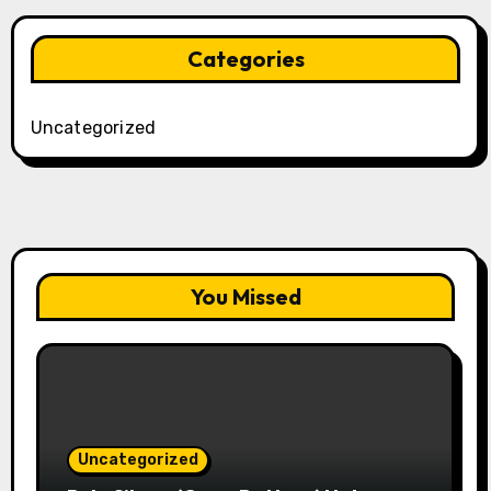
Categories
Uncategorized
You Missed
Uncategorized