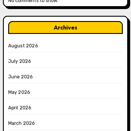
No comments to show.
Archives
August 2026
July 2026
June 2026
May 2026
April 2026
March 2026