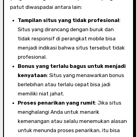
patut diwaspadai antara lain:
Tampilan situs yang tidak profesional
:
Situs yang dirancang dengan buruk dan
tidak responsif di perangkat mobile bisa
menjadi indikasi bahwa situs tersebut tidak
profesional.
Bonus yang terlalu bagus untuk menjadi
kenyataan
: Situs yang menawarkan bonus
berlebihan atau terlalu cepat bisa jadi
memiliki niat jahat.
Proses penarikan yang rumit
: Jika situs
menghalangi Anda untuk menarik
kemenangan atau selalu menemukan alasan
untuk menunda proses penarikan, itu bisa