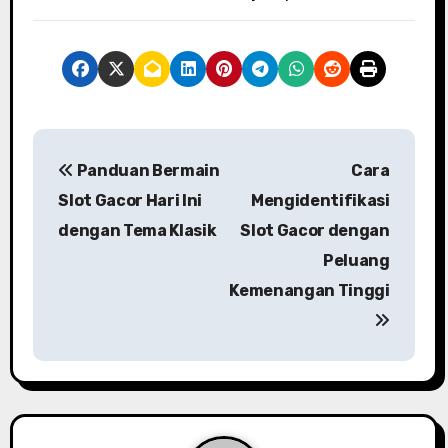
P
Panduan Bermain
Cara
o
Slot Gacor Hari Ini
Mengidentifikasi
s
dengan Tema Klasik
Slot Gacor dengan
Peluang
t
Kemenangan Tinggi
n
a
v
i