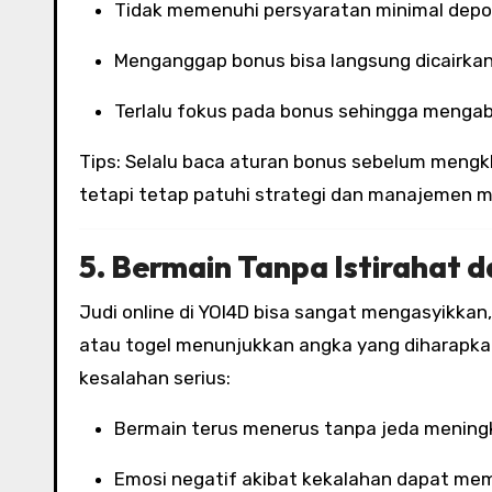
Tidak memenuhi persyaratan minimal depo
Menganggap bonus bisa langsung dicairkan 
Terlalu fokus pada bonus sehingga mengab
Tips: Selalu baca aturan bonus sebelum meng
tetapi tetap patuhi strategi dan manajemen m
5. Bermain Tanpa Istirahat 
Judi online di YOI4D bisa sangat mengasyikka
atau togel menunjukkan angka yang diharapk
kesalahan serius:
Bermain terus menerus tanpa jeda meningk
Emosi negatif akibat kekalahan dapat me