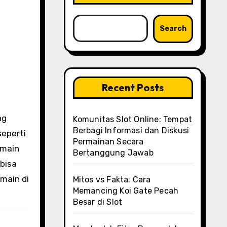
Search
Recent Posts
ng
Komunitas Slot Online: Tempat
Berbagi Informasi dan Diskusi
seperti
Permainan Secara
emain
Bertanggung Jawab
bisa
main di
Mitos vs Fakta: Cara
Memancing Koi Gate Pecah
Besar di Slot