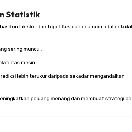
n Statistik
hasil untuk slot dan togel. Kesalahan umum adalah
tida
ang sering muncul.
atilitas mesin.
 meningkatkan peluang menang dan membuat strategi be