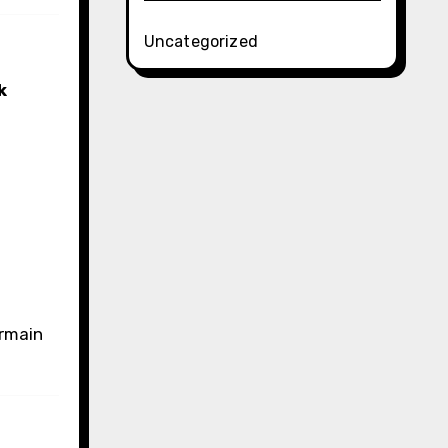
Uncategorized
k
rmain