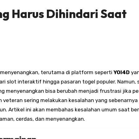
 Harus Dihindari Saat
 menyenangkan, terutama di platform seperti
YOI4D
ya
i slot interaktif hingga pasaran togel populer. Namun, 
ang menyenangkan bisa berubah menjadi frustrasi jika p
n veteran sering melakukan kesalahan yang sebenarnya 
un. Artikel ini akan membahas kesalahan umum saat ber
 aman, cerdas, dan menyenangkan.