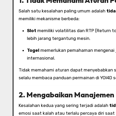
1. Tidak Memahami Aturan 
Salah satu kesalahan paling umum adalah
tid
memiliki mekanisme berbeda:
Slot
memiliki volatilitas dan RTP (Return t
lebih jarang tergantung mesin.
Togel
memerlukan pemahaman mengenai jenis
internasional.
Tidak memahami aturan dapat menyebabkan sala
selalu membaca panduan permainan di YOI4D s
2. Mengabaikan Manajemen
Kesalahan kedua yang sering terjadi adalah
ti
emosi saat kalah atau terlalu percaya diri saa