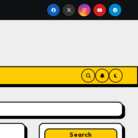
: Lebih Cepat, Bukan Lebih Pasti
Mainkan Slot Online 
Search