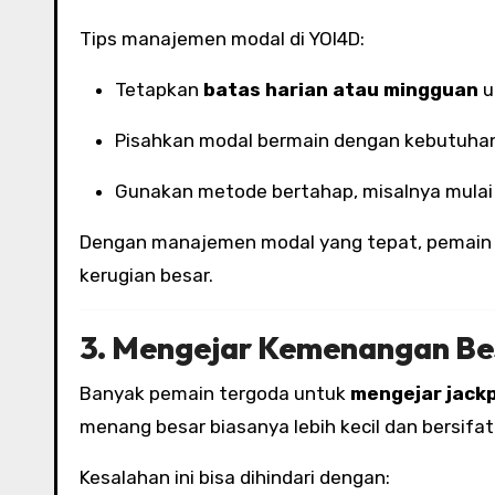
Tips manajemen modal di YOI4D:
Tetapkan
batas harian atau mingguan
u
Pisahkan modal bermain dengan kebutuhan 
Gunakan metode bertahap, misalnya mulai 
Dengan manajemen modal yang tepat, pemain b
kerugian besar.
3. Mengejar Kemenangan Bes
Banyak pemain tergoda untuk
mengejar jack
menang besar biasanya lebih kecil dan bersifat
Kesalahan ini bisa dihindari dengan: