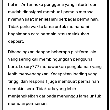
hal ini. Antarmuka pengguna yang intuitif dan
mudah dinavigasi membuat pemain merasa
nyaman saat menjelajahi berbagai permainan.
Tidak perlu waktu lama untuk memahami
bagaimana cara bermain atau melakukan
deposit.
Dibandingkan dengan beberapa platform lain
yang sering kali membingungkan pengguna
baru, Luxury777 menawarkan pengalaman yang
lebih menyenangkan. Kecepatan loading yang
tinggi dan responsif juga membuat permainan
semakin seru. Tidak ada yang lebih
menjengkelkan daripada menunggu lama untuk
memulai permainan.