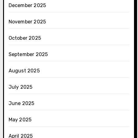
December 2025
November 2025
October 2025
September 2025
August 2025
July 2025
June 2025
May 2025
April 2025