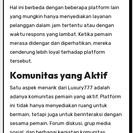
Hal ini berbeda dengan beberapa platform lain
yang mungkin hanya menyediakan layanan
pelanggan dalam jam tertentu atau dengan
waktu respons yang lambat. Ketika pemain
merasa didengar dan diperhatikan, mereka
cenderung lebih loyal terhadap platform
tersebut.
Komunitas yang Aktif
Satu aspek menarik dari Luxury777 adalah
adanya komunitas pemain yang aktif. Platform
ini tidak hanya menyediakan ruang untuk
bermain, tetapi juga untuk berinteraksi dengan
sesama pemain. Forum diskusi, grup media
sosial, dan berbagai kegiatan komunitas