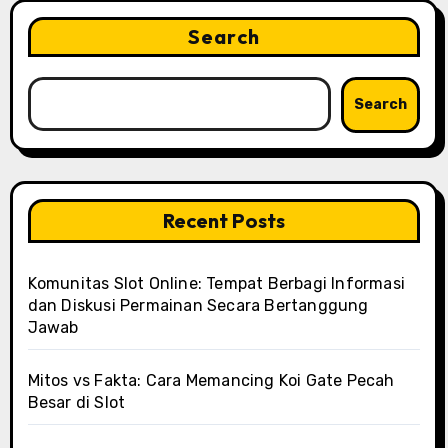
Search
Search
Recent Posts
Komunitas Slot Online: Tempat Berbagi Informasi
dan Diskusi Permainan Secara Bertanggung
Jawab
Mitos vs Fakta: Cara Memancing Koi Gate Pecah
Besar di Slot