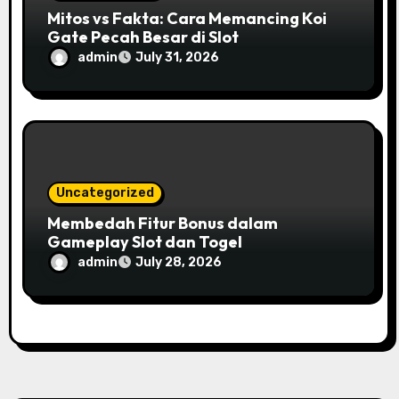
Mitos vs Fakta: Cara Memancing Koi
Gate Pecah Besar di Slot
admin
July 31, 2026
Uncategorized
Membedah Fitur Bonus dalam
Gameplay Slot dan Togel
admin
July 28, 2026