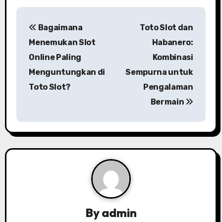
P
Bagaimana
Toto Slot dan
o
Menemukan Slot
Habanero:
s
Online Paling
Kombinasi
Menguntungkan di
Sempurna untuk
t
Toto Slot?
Pengalaman
n
Bermain
a
v
i
g
a
By
admin
t