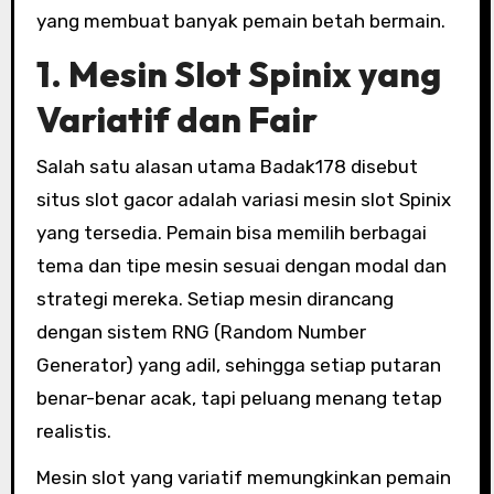
yang membuat banyak pemain betah bermain.
1. Mesin Slot Spinix yang
Variatif dan Fair
Salah satu alasan utama Badak178 disebut
situs slot gacor adalah variasi mesin slot Spinix
yang tersedia. Pemain bisa memilih berbagai
tema dan tipe mesin sesuai dengan modal dan
strategi mereka. Setiap mesin dirancang
dengan sistem RNG (Random Number
Generator) yang adil, sehingga setiap putaran
benar-benar acak, tapi peluang menang tetap
realistis.
Mesin slot yang variatif memungkinkan pemain