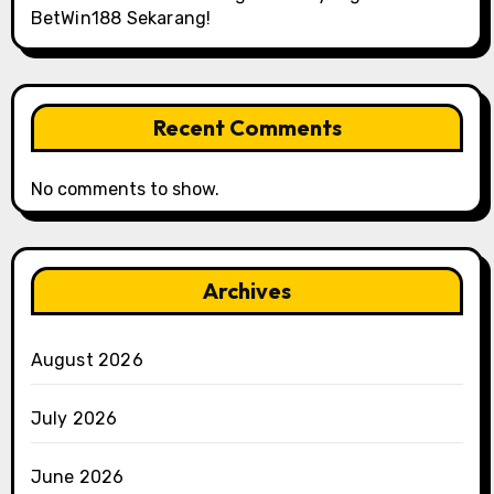
BetWin188 Sekarang!
Recent Comments
No comments to show.
Archives
August 2026
July 2026
June 2026