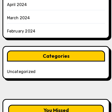
April 2024
March 2024
February 2024
Categories
Uncategorized
You Missed