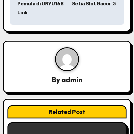
s
Pemula di UNYU168
Setia Slot Gacor
Link
t
n
a
v
i
g
By
admin
a
t
Related Post
i
o