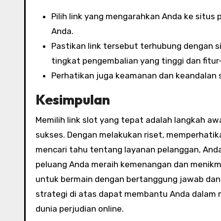
Pilih link yang mengarahkan Anda ke situs
Anda.
Pastikan link tersebut terhubung dengan s
tingkat pengembalian yang tinggi dan fitur
Perhatikan juga keamanan dan keandalan si
Kesimpulan
Memilih link slot yang tepat adalah langkah aw
sukses. Dengan melakukan riset, memperhatika
mencari tahu tentang layanan pelanggan, Anda
peluang Anda meraih kemenangan dan menikmat
untuk bermain dengan bertanggung jawab dan 
strategi di atas dapat membantu Anda dalam m
dunia perjudian online.