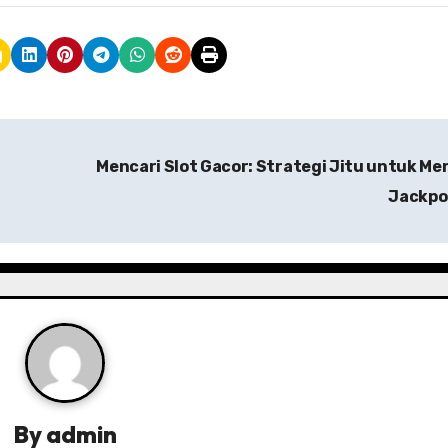
Mencari Slot Gacor: Strategi Jitu untuk Me
Jackp
By
admin