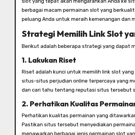
slot yang tepat akan mengarahkan Anda ke sit
berbagai macam permainan slot yang berkualit
peluang Anda untuk meraih kemenangan dan me
Strategi Memilih Link Slot y
Berikut adalah beberapa strategi yang dapat 
1. Lakukan Riset
Riset adalah kunci untuk memilih link slot yan
situs-situs perjudian online terpercaya yang m
dan cari tahu tentang reputasi situs tersebut
2. Perhatikan Kualitas Permaina
Perhatikan kualitas permainan yang ditawarkan 
Pastikan situs tersebut menyediakan permaina
menawarkan berbagai jenis permainan slot yan