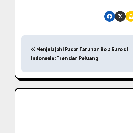
P
Menjelajahi Pasar Taruhan Bola Euro di
o
Indonesia: Tren dan Peluang
s
t
n
a
v
i