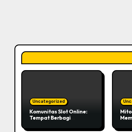
Uncategorized
Unc
Komunitas Slot Online:
Mito
Tempat Berbagi
Mem
Informasi dan Diskusi
Peca
Permainan Secara