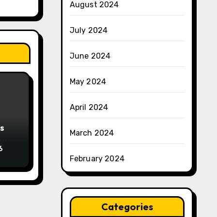
August 2024
July 2024
June 2024
May 2024
April 2024
s
March 2024
6
February 2024
Categories