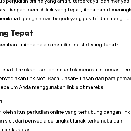
us perjudian online yang aman, terpercaya, dan menyed
as. Dengan memilih link yang tepat, Anda dapat mening
nikmati pengalaman berjudi yang positif dan menghibu
ang Tepat
membantu Anda dalam memilih link slot yang tepat:
g tepat. Lakukan riset online untuk mencari informasi te
enyediakan link slot. Baca ulasan-ulasan dari para pemai
 sebelum Anda menggunakan link slot mereka.
n
oleh situs perjudian online yang terhubung dengan link 
n slot dari penyedia perangkat lunak terkemuka dan
g berkualitas.