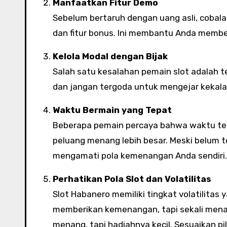
Manfaatkan Fitur Demo
Sebelum bertaruh dengan uang asli, cobala
dan fitur bonus. Ini membantu Anda membe
Kelola Modal dengan Bijak
Salah satu kesalahan pemain slot adalah 
dan jangan tergoda untuk mengejar kekalah
Waktu Bermain yang Tepat
Beberapa pemain percaya bahwa waktu te
peluang menang lebih besar. Meski belum t
mengamati pola kemenangan Anda sendiri.
Perhatikan Pola Slot dan Volatilitas
Slot Habanero memiliki tingkat volatilitas
memberikan kemenangan, tapi sekali menang
menang, tapi hadiahnya kecil. Sesuaikan 