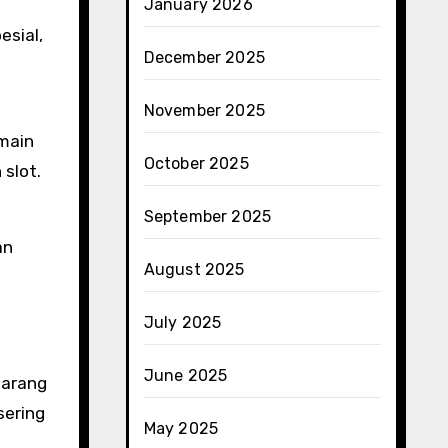
January 2026
esial,
December 2025
November 2025
rmain
October 2025
slot.
September 2025
an
August 2025
July 2025
June 2025
jarang
sering
May 2025