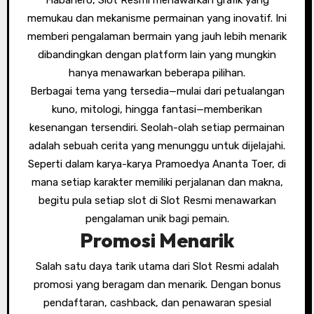
memukau dan mekanisme permainan yang inovatif. Ini
memberi pengalaman bermain yang jauh lebih menarik
dibandingkan dengan platform lain yang mungkin
hanya menawarkan beberapa pilihan.
Berbagai tema yang tersedia—mulai dari petualangan
kuno, mitologi, hingga fantasi—memberikan
kesenangan tersendiri. Seolah-olah setiap permainan
adalah sebuah cerita yang menunggu untuk dijelajahi.
Seperti dalam karya-karya Pramoedya Ananta Toer, di
mana setiap karakter memiliki perjalanan dan makna,
begitu pula setiap slot di Slot Resmi menawarkan
pengalaman unik bagi pemain.
Promosi Menarik
Salah satu daya tarik utama dari Slot Resmi adalah
promosi yang beragam dan menarik. Dengan bonus
pendaftaran, cashback, dan penawaran spesial