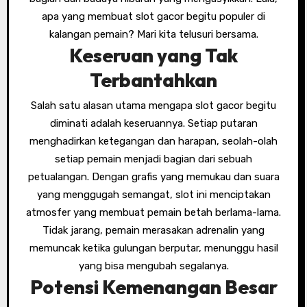
apa yang membuat slot gacor begitu populer di
kalangan pemain? Mari kita telusuri bersama.
Keseruan yang Tak
Terbantahkan
Salah satu alasan utama mengapa slot gacor begitu
diminati adalah keseruannya. Setiap putaran
menghadirkan ketegangan dan harapan, seolah-olah
setiap pemain menjadi bagian dari sebuah
petualangan. Dengan grafis yang memukau dan suara
yang menggugah semangat, slot ini menciptakan
atmosfer yang membuat pemain betah berlama-lama.
Tidak jarang, pemain merasakan adrenalin yang
memuncak ketika gulungan berputar, menunggu hasil
yang bisa mengubah segalanya.
Potensi Kemenangan Besar