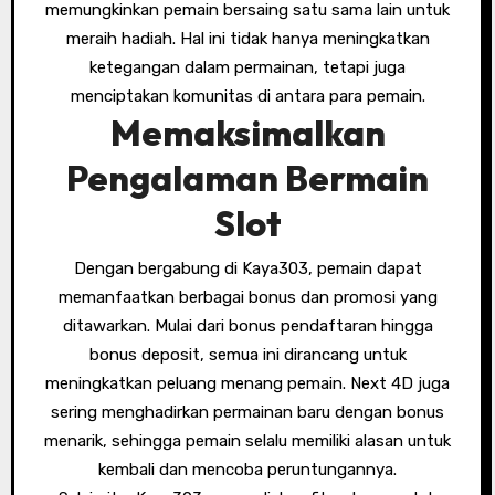
memungkinkan pemain bersaing satu sama lain untuk
meraih hadiah. Hal ini tidak hanya meningkatkan
ketegangan dalam permainan, tetapi juga
menciptakan komunitas di antara para pemain.
Memaksimalkan
Pengalaman Bermain
Slot
Dengan bergabung di Kaya303, pemain dapat
memanfaatkan berbagai bonus dan promosi yang
ditawarkan. Mulai dari bonus pendaftaran hingga
bonus deposit, semua ini dirancang untuk
meningkatkan peluang menang pemain. Next 4D juga
sering menghadirkan permainan baru dengan bonus
menarik, sehingga pemain selalu memiliki alasan untuk
kembali dan mencoba peruntungannya.