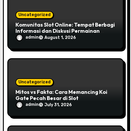
n
Uncategorized
Komunitas Slot Online: Tempat Berbagi
Informasi dan Diskusi Permainan
Secara Bertanggung Jawab
admin
August 1, 2026
Uncategorized
Mitos vs Fakta: Cara Memancing Koi
Gate Pecah Besar di Slot
admin
July 31, 2026