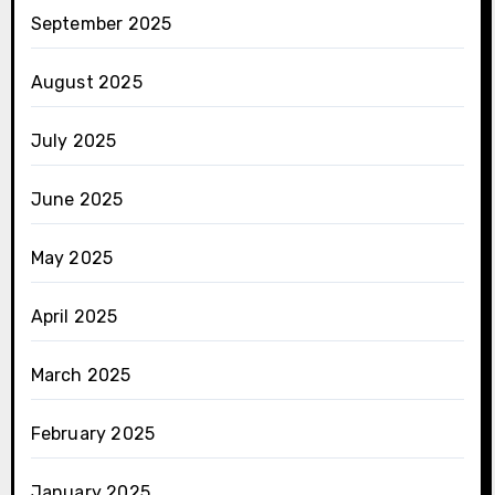
September 2025
August 2025
July 2025
June 2025
May 2025
April 2025
March 2025
February 2025
January 2025