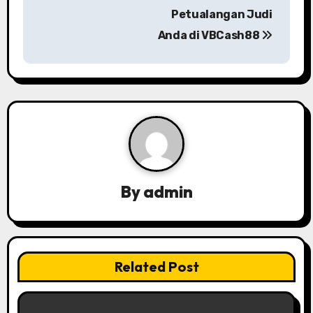
s
Petualangan Judi
Anda di VBCash88
t
n
a
v
i
g
By
admin
a
t
Related Post
i
o