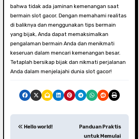
bahwa tidak ada jaminan kemenangan saat
bermain slot gacor. Dengan memahami realitas
di baliknya dan menggunakan tips bermain
yang bijak, Anda dapat memaksimalkan
pengalaman bermain Anda dan menikmati
keseruan dalam mencari kemenangan besar.
Tetaplah bersikap bijak dan nikmati perjalanan
Anda dalam menjelajahi dunia slot gacor!
P
Hello world!
Panduan Praktis
o
untuk Memulai