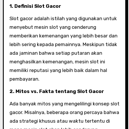
1. Definisi Slot Gacor
Slot gacor adalah istilah yang digunakan untuk
menyebut mesin slot yang cenderung
memberikan kemenangan yang lebih besar dan
lebih sering kepada pemainnya. Meskipun tidak
ada jaminan bahwa setiap putaran akan
menghasilkan kemenangan, mesin slot ini
memiliki reputasi yang lebih baik dalam hal
pembayaran.
2. Mitos vs. Fakta tentang Slot Gacor
Ada banyak mitos yang mengelilingi konsep slot
gacor. Misalnya, beberapa orang percaya bahwa
ada strategi khusus atau waktu tertentu di