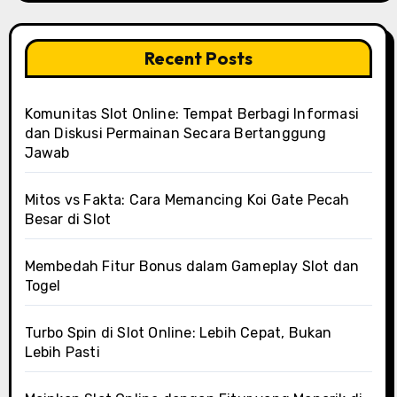
Recent Posts
Komunitas Slot Online: Tempat Berbagi Informasi
dan Diskusi Permainan Secara Bertanggung
Jawab
Mitos vs Fakta: Cara Memancing Koi Gate Pecah
Besar di Slot
Membedah Fitur Bonus dalam Gameplay Slot dan
Togel
Turbo Spin di Slot Online: Lebih Cepat, Bukan
Lebih Pasti