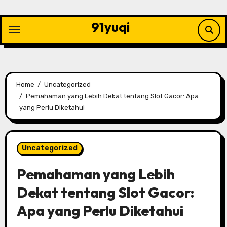
Skip
to
91yuqi
content
Home
Uncategorized
Pemahaman yang Lebih Dekat tentang Slot Gacor: Apa
yang Perlu Diketahui
Uncategorized
Pemahaman yang Lebih
Dekat tentang Slot Gacor:
Apa yang Perlu Diketahui