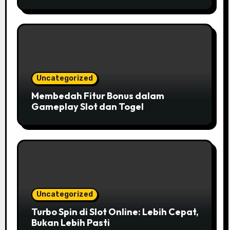
Uncategorized
Membedah Fitur Bonus dalam
Gameplay Slot dan Togel
Uncategorized
Turbo Spin di Slot Online: Lebih Cepat,
Bukan Lebih Pasti