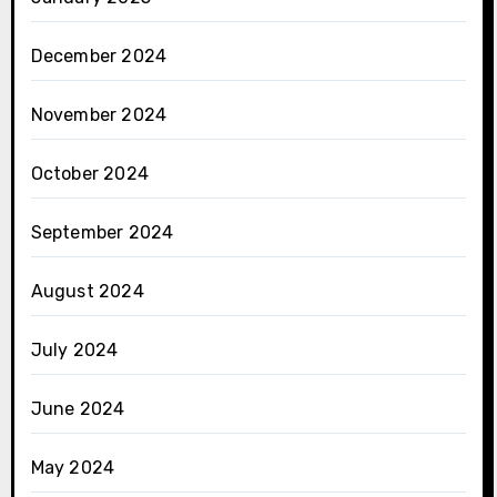
December 2024
November 2024
October 2024
September 2024
August 2024
July 2024
June 2024
May 2024