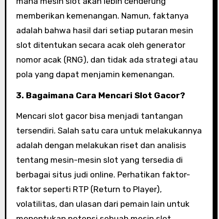
mana mesin slot akan lebih cenderung
memberikan kemenangan. Namun, faktanya
adalah bahwa hasil dari setiap putaran mesin
slot ditentukan secara acak oleh generator
nomor acak (RNG), dan tidak ada strategi atau
pola yang dapat menjamin kemenangan.
3. Bagaimana Cara Mencari Slot Gacor?
Mencari slot gacor bisa menjadi tantangan
tersendiri. Salah satu cara untuk melakukannya
adalah dengan melakukan riset dan analisis
tentang mesin-mesin slot yang tersedia di
berbagai situs judi online. Perhatikan faktor-
faktor seperti RTP (Return to Player),
volatilitas, dan ulasan dari pemain lain untuk
menentukan potensi sebuah mesin slot