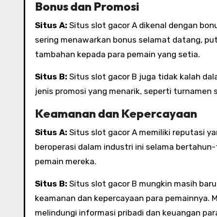
Bonus dan Promosi
Situs A:
Situs slot gacor A dikenal dengan bo
sering menawarkan bonus selamat datang, puta
tambahan kepada para pemain yang setia.
Situs B:
Situs slot gacor B juga tidak kalah d
jenis promosi yang menarik, seperti turnamen 
Keamanan dan Kepercayaan
Situs A:
Situs slot gacor A memiliki reputasi 
beroperasi dalam industri ini selama bertah
pemain mereka.
Situs B:
Situs slot gacor B mungkin masih baru
keamanan dan kepercayaan para pemainnya. Me
melindungi informasi pribadi dan keuangan par