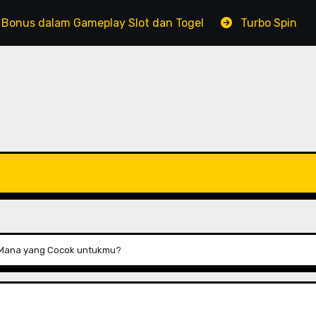
dalam Gameplay Slot dan Togel
Turbo Spin di Slot Onl
: Mana yang Cocok untukmu?