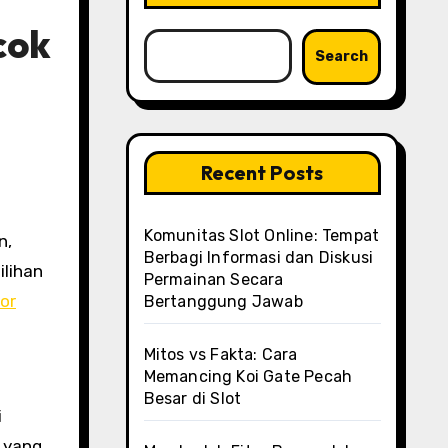
cok
Search
Recent Posts
Komunitas Slot Online: Tempat
Berbagi Informasi dan Diskusi
ilihan
Permainan Secara
cor
Bertanggung Jawab
Mitos vs Fakta: Cara
Memancing Koi Gate Pecah
Besar di Slot
i
a yang