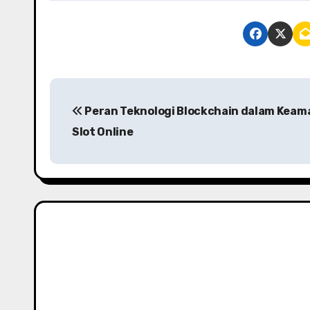
P
Peran Teknologi Blockchain dalam Kea
o
Slot Online
s
t
n
a
v
i