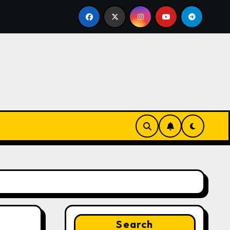
ine: Lebih Cepat, Bukan Lebih Pasti
Mainkan Slot Onli
Search