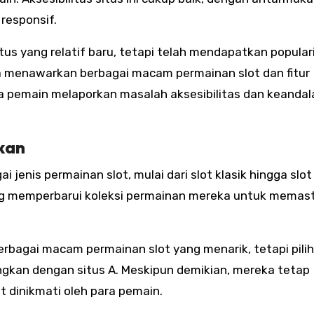
responsif.
itus yang relatif baru, tetapi telah mendapatkan popular
a menawarkan berbagai macam permainan slot dan fitur
a pemain melaporkan masalah aksesibilitas dan keandal
kan
 jenis permainan slot, mulai dari slot klasik hingga slot
ng memperbarui koleksi permainan mereka untuk memas
erbagai macam permainan slot yang menarik, tetapi pili
ngkan dengan situs A. Meskipun demikian, mereka tetap
 dinikmati oleh para pemain.