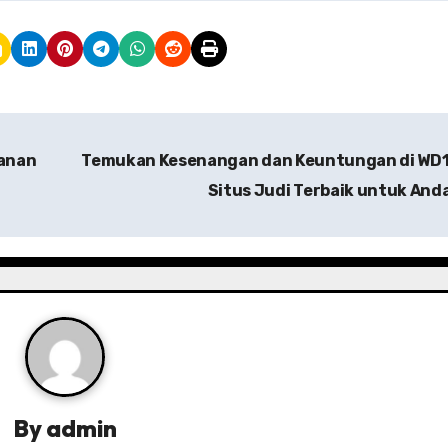
manan
Temukan Kesenangan dan Keuntungan di WD1
Situs Judi Terbaik untuk And
By
admin