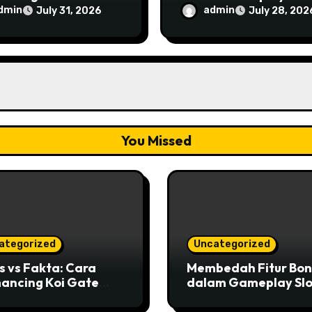
 Besar di Slot
dan Togel
dmin
admin
July 31, 2026
July 28, 202
You Missed
ategorized
Uncategorized
s vs Fakta: Cara
Membedah Fitur Bon
ancing Koi Gate
dalam Gameplay Slo
h Besar di Slot
dan Togel