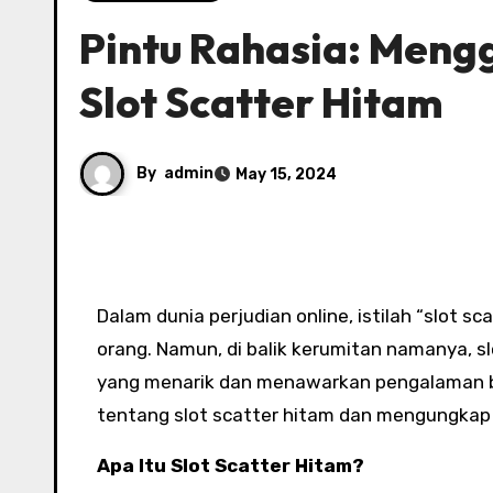
Pintu Rahasia: Meng
Slot Scatter Hitam
By
admin
May 15, 2024
Dalam dunia perjudian online, istilah “slot s
orang. Namun, di balik kerumitan namanya, sl
yang menarik dan menawarkan pengalaman berm
tentang slot scatter hitam dan mengungkap r
Apa Itu Slot Scatter Hitam?