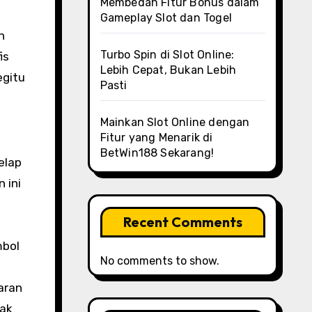
Membedah Fitur Bonus dalam
Gameplay Slot dan Togel
n
Turbo Spin di Slot Online:
is
Lebih Cepat, Bukan Lebih
gitu
Pasti
Mainkan Slot Online dengan
Fitur yang Menarik di
BetWin188 Sekarang!
elap
 ini
Recent Comments
mbol
No comments to show.
aran
dak