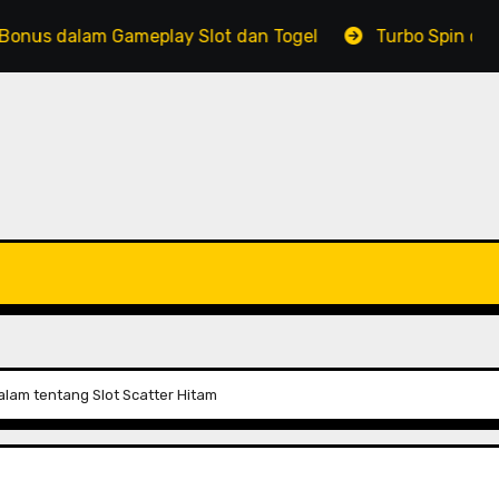
alam Gameplay Slot dan Togel
Turbo Spin di Slot Onl
alam tentang Slot Scatter Hitam