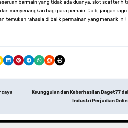
n keseruan bermain yang tidak ada duanya, slot scatter hi
an menyenangkan bagi para pemain. Jadi, jangan ragu
an temukan rahasia di balik permainan yang menarik ini!
rcaya
Keunggulan dan Keberhasilan Daget77 da
Industri Perjudian Onli