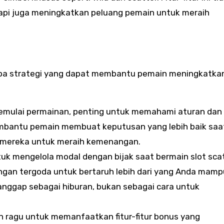
pi juga meningkatkan peluang pemain untuk meraih
rapa strategi yang dapat membantu pemain meningkatka
ulai permainan, penting untuk memahami aturan dan f
membantu pemain membuat keputusan yang lebih baik saa
mereka untuk meraih kemenangan.
uk mengelola modal dengan bijak saat bermain slot sca
ngan tergoda untuk bertaruh lebih dari yang Anda mamp
ianggap sebagai hiburan, bukan sebagai cara untuk
 ragu untuk memanfaatkan fitur-fitur bonus yang