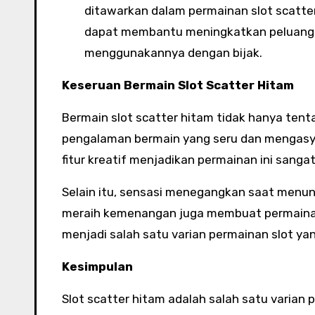
ditawarkan dalam permainan slot scatter 
dapat membantu meningkatkan peluang A
menggunakannya dengan bijak.
Keseruan Bermain Slot Scatter Hitam
Bermain slot scatter hitam tidak hanya ten
pengalaman bermain yang seru dan mengasyik
fitur kreatif menjadikan permainan ini sang
Selain itu, sensasi menegangkan saat menun
meraih kemenangan juga membuat permainan i
menjadi salah satu varian permainan slot yang
Kesimpulan
Slot scatter hitam adalah salah satu varia