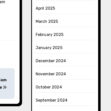
tam
April 2025
March 2025
February 2025
January 2025
December 2024
November 2024
lam
October 2024
ne
September 2024