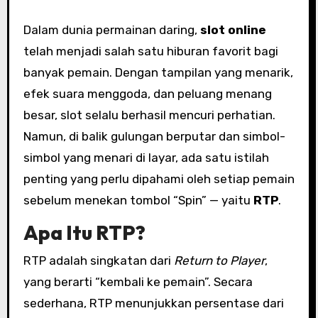
Dalam dunia permainan daring,
slot online
telah menjadi salah satu hiburan favorit bagi
banyak pemain. Dengan tampilan yang menarik,
efek suara menggoda, dan peluang menang
besar, slot selalu berhasil mencuri perhatian.
Namun, di balik gulungan berputar dan simbol-
simbol yang menari di layar, ada satu istilah
penting yang perlu dipahami oleh setiap pemain
sebelum menekan tombol “Spin” — yaitu
RTP
.
Apa Itu RTP?
RTP adalah singkatan dari
Return to Player
,
yang berarti “kembali ke pemain”. Secara
sederhana, RTP menunjukkan persentase dari