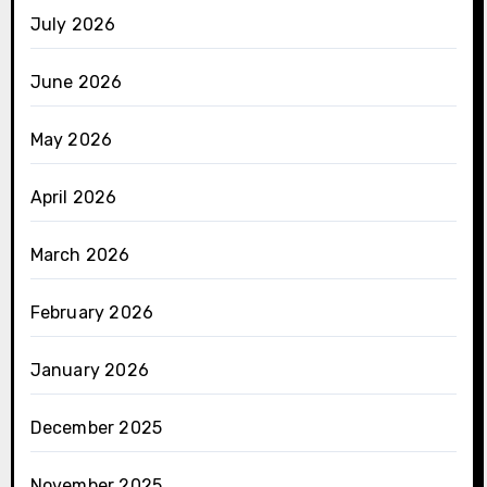
July 2026
June 2026
May 2026
April 2026
March 2026
February 2026
January 2026
December 2025
November 2025