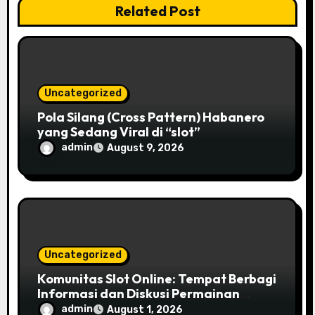
Related Post
i
o
n
Uncategorized
Pola Silang (Cross Pattern) Habanero
yang Sedang Viral di “slot”
admin
August 9, 2026
Uncategorized
Komunitas Slot Online: Tempat Berbagi
Informasi dan Diskusi Permainan
Secara Bertanggung Jawab
admin
August 1, 2026