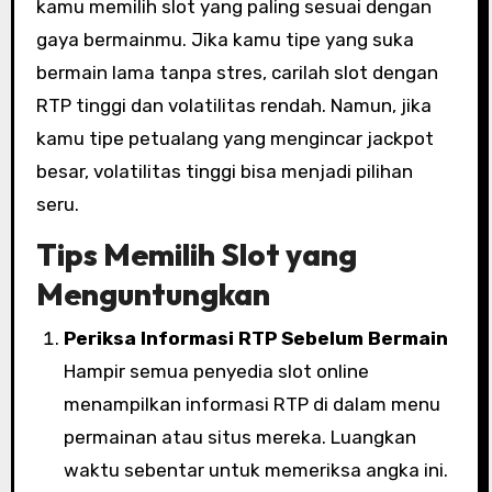
kamu memilih slot yang paling sesuai dengan
gaya bermainmu. Jika kamu tipe yang suka
bermain lama tanpa stres, carilah slot dengan
RTP tinggi dan volatilitas rendah. Namun, jika
kamu tipe petualang yang mengincar jackpot
besar, volatilitas tinggi bisa menjadi pilihan
seru.
Tips Memilih Slot yang
Menguntungkan
Periksa Informasi RTP Sebelum Bermain
Hampir semua penyedia slot online
menampilkan informasi RTP di dalam menu
permainan atau situs mereka. Luangkan
waktu sebentar untuk memeriksa angka ini.