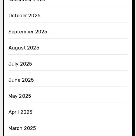
October 2025
September 2025
August 2025
July 2025
June 2025
May 2025
April 2025
March 2025