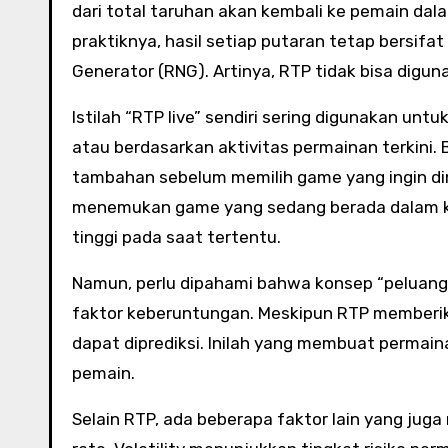
dari total taruhan akan kembali ke pemain da
praktiknya, hasil setiap putaran tetap bersi
Generator (RNG). Artinya, RTP tidak bisa digu
Istilah “RTP live” sendiri sering digunakan un
atau berdasarkan aktivitas permainan terkini.
tambahan sebelum memilih game yang ingin dim
menemukan game yang sedang berada dalam ko
tinggi pada saat tertentu.
Namun, perlu dipahami bahwa konsep “peluang m
faktor keberuntungan. Meskipun RTP memberik
dapat diprediksi. Inilah yang membuat permai
pemain.
Selain RTP, ada beberapa faktor lain yang juga