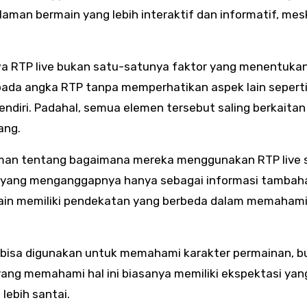
aman bermain yang lebih interaktif dan informatif, mes
wa RTP live bukan satu-satunya faktor yang menentukan
pada angka RTP tanpa memperhatikan aspek lain seperti
endiri. Padahal, semua elemen tersebut saling berkaita
ang.
aman tentang bagaimana mereka menggunakan RTP live 
ga yang menganggapnya hanya sebagai informasi tambah
ain memiliki pendekatan yang berbeda dalam memaham
ng bisa digunakan untuk memahami karakter permainan, 
ng memahami hal ini biasanya memiliki ekspektasi yang
lebih santai.