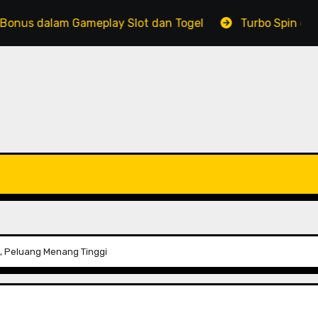
 dalam Gameplay Slot dan Togel
Turbo Spin di Slot O
e, Peluang Menang Tinggi