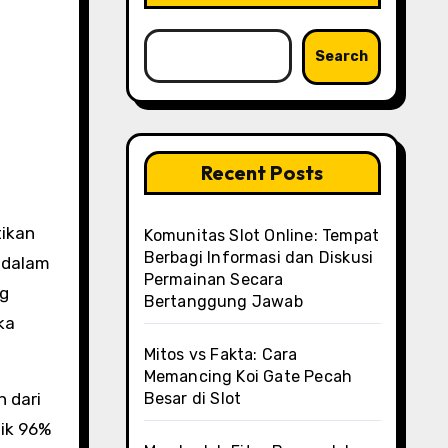
Search
Recent Posts
Komunitas Slot Online: Tempat
Berbagi Informasi dan Diskusi
 dalam
Permainan Secara
g
Bertanggung Jawab
ka
Mitos vs Fakta: Cara
Memancing Koi Gate Pecah
 dari
Besar di Slot
tik 96%