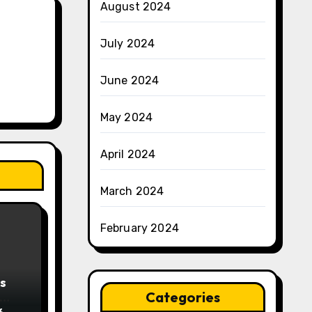
August 2024
July 2024
June 2024
May 2024
April 2024
March 2024
February 2024
s
Categories