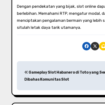
Dengan pendekatan yang bijak, slot online d
berlebihan. Memahami RTP, mengatur modal, da
menciptakan pengalaman bermain yang lebih seh
situlah letak daya tarik utamanya.
P
Gameplay Slot Habanero di Toto yang Se
o
Dibahas Komunitas Slot
s
t
n