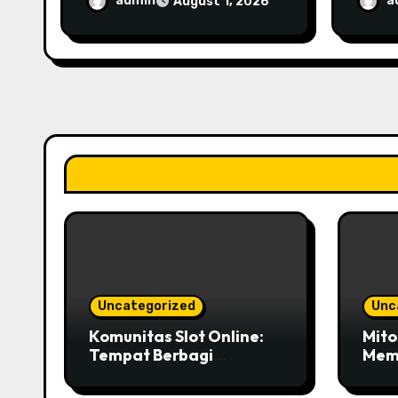
admin
a
August 1, 2026
Permainan Secara
Bertanggung Jawab
Uncategorized
Unc
Komunitas Slot Online:
Mito
Tempat Berbagi
Mem
Informasi dan Diskusi
Peca
Permainan Secara