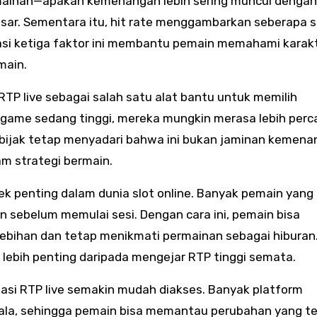
ermainan—apakah kemenangan lebih sering muncul dengan 
besar. Sementara itu, hit rate menggambarkan seberapa s
si ketiga faktor ini membantu pemain memahami karakt
main.
 live sebagai salah satu alat bantu untuk memilih
 game sedang tinggi, mereka mungkin merasa lebih perca
bijak tetap menyadari bahwa ini bukan jaminan kemena
m strategi bermain.
pek penting dalam dunia slot online. Banyak pemain yang
sebelum memulai sesi. Dengan cara ini, pemain bisa
rlebihan dan tetap menikmati permainan sebagai hiburan
 lebih penting daripada mengejar RTP tinggi semata.
si RTP live semakin mudah diakses. Banyak platform
ala, sehingga pemain bisa memantau perubahan yang te