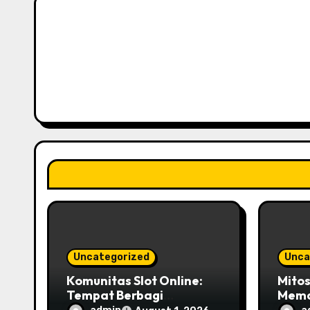
a
v
i
g
a
t
i
o
n
Uncategorized
Unca
Komunitas Slot Online:
Mitos
Tempat Berbagi
Mema
Informasi dan Diskusi
Pecah