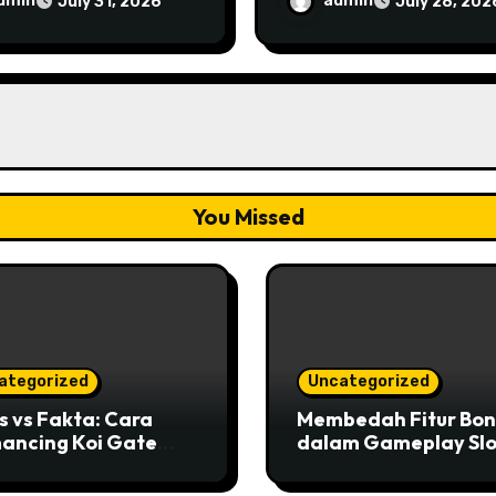
dmin
admin
July 31, 2026
July 28, 202
You Missed
ategorized
Uncategorized
s vs Fakta: Cara
Membedah Fitur Bon
ancing Koi Gate
dalam Gameplay Slo
h Besar di Slot
dan Togel