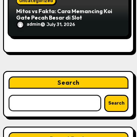
Uncategorized
Mitos vs Fakta: Cara Memancing Koi
Gate Pecah Besar di Slot
admin
July 31, 2026
Search
Search