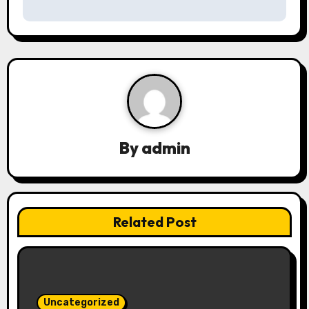
a
v
i
g
a
By
admin
t
i
o
Related Post
n
Uncategorized