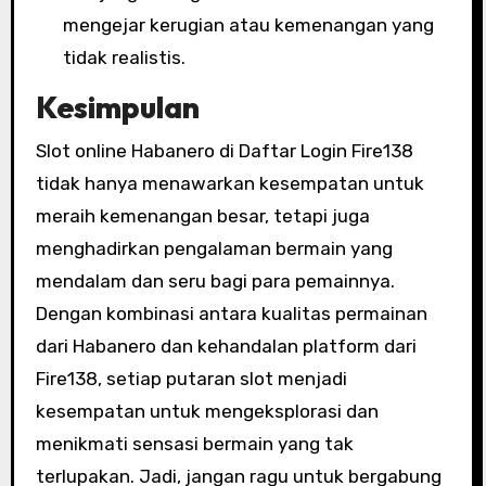
mengejar kerugian atau kemenangan yang
tidak realistis.
Kesimpulan
Slot online Habanero di Daftar Login Fire138
tidak hanya menawarkan kesempatan untuk
meraih kemenangan besar, tetapi juga
menghadirkan pengalaman bermain yang
mendalam dan seru bagi para pemainnya.
Dengan kombinasi antara kualitas permainan
dari Habanero dan kehandalan platform dari
Fire138, setiap putaran slot menjadi
kesempatan untuk mengeksplorasi dan
menikmati sensasi bermain yang tak
terlupakan. Jadi, jangan ragu untuk bergabung