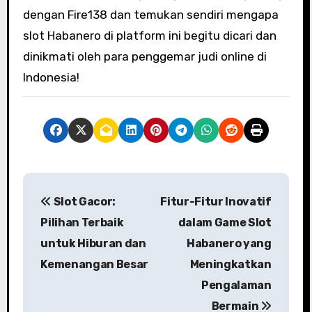
dengan Fire138 dan temukan sendiri mengapa
slot Habanero di platform ini begitu dicari dan
dinikmati oleh para penggemar judi online di
Indonesia!
P
Slot Gacor:
Fitur-Fitur Inovatif
o
Pilihan Terbaik
dalam Game Slot
s
untuk Hiburan dan
Habanero yang
Kemenangan Besar
Meningkatkan
t
Pengalaman
n
Bermain