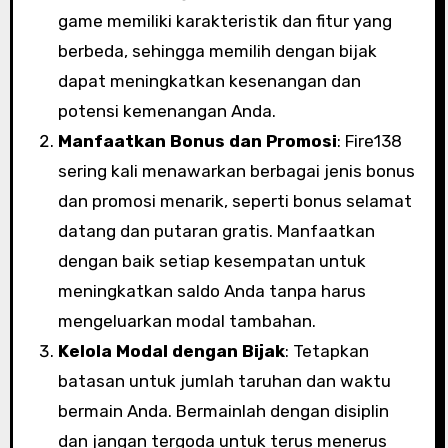
game memiliki karakteristik dan fitur yang
berbeda, sehingga memilih dengan bijak
dapat meningkatkan kesenangan dan
potensi kemenangan Anda.
Manfaatkan Bonus dan Promosi
: Fire138
sering kali menawarkan berbagai jenis bonus
dan promosi menarik, seperti bonus selamat
datang dan putaran gratis. Manfaatkan
dengan baik setiap kesempatan untuk
meningkatkan saldo Anda tanpa harus
mengeluarkan modal tambahan.
Kelola Modal dengan Bijak
: Tetapkan
batasan untuk jumlah taruhan dan waktu
bermain Anda. Bermainlah dengan disiplin
dan jangan tergoda untuk terus menerus