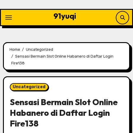
Skip
to
91yuqi
content
Home
Uncategorized
Sensasi Bermain Slot Online Habanero di Daftar Login
Fire138
Uncategorized
Sensasi Bermain Slot Online
Habanero di Daftar Login
Fire138