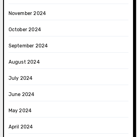
November 2024
October 2024
September 2024
August 2024
July 2024
June 2024
May 2024
April 2024