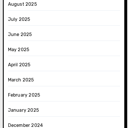
August 2025
July 2025
June 2025
May 2025
April 2025
March 2025
February 2025
January 2025
December 2024