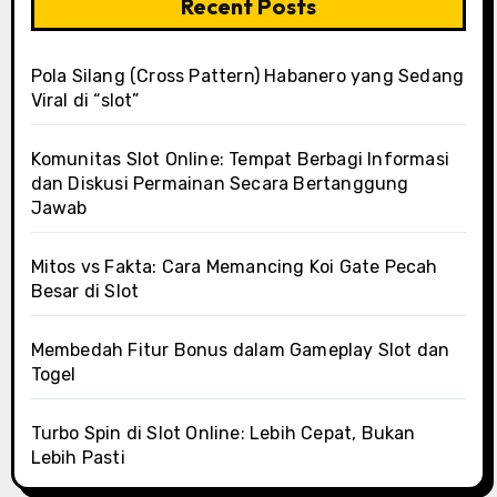
Recent Posts
Pola Silang (Cross Pattern) Habanero yang Sedang
Viral di “slot”
Komunitas Slot Online: Tempat Berbagi Informasi
dan Diskusi Permainan Secara Bertanggung
Jawab
Mitos vs Fakta: Cara Memancing Koi Gate Pecah
Besar di Slot
Membedah Fitur Bonus dalam Gameplay Slot dan
Togel
Turbo Spin di Slot Online: Lebih Cepat, Bukan
Lebih Pasti