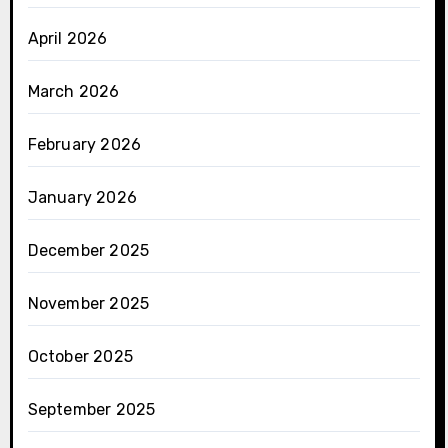
April 2026
March 2026
February 2026
January 2026
December 2025
November 2025
October 2025
September 2025