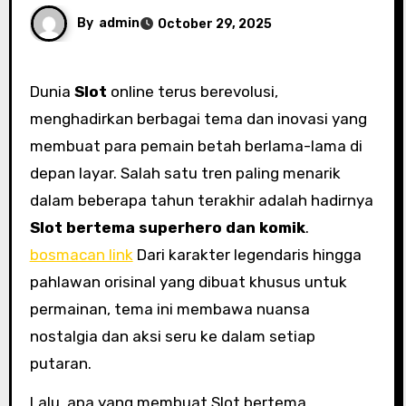
By
admin
October 29, 2025
Dunia
Slot
online terus berevolusi,
menghadirkan berbagai tema dan inovasi yang
membuat para pemain betah berlama-lama di
depan layar. Salah satu tren paling menarik
dalam beberapa tahun terakhir adalah hadirnya
Slot bertema superhero dan komik
.
bosmacan link
Dari karakter legendaris hingga
pahlawan orisinal yang dibuat khusus untuk
permainan, tema ini membawa nuansa
nostalgia dan aksi seru ke dalam setiap
putaran.
Lalu, apa yang membuat Slot bertema