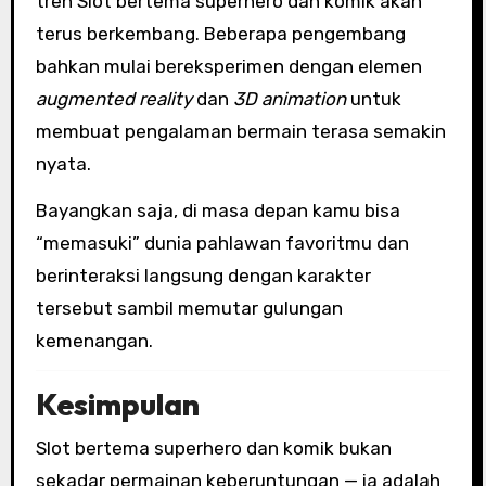
tren Slot bertema superhero dan komik akan
terus berkembang. Beberapa pengembang
bahkan mulai bereksperimen dengan elemen
augmented reality
dan
3D animation
untuk
membuat pengalaman bermain terasa semakin
nyata.
Bayangkan saja, di masa depan kamu bisa
“memasuki” dunia pahlawan favoritmu dan
berinteraksi langsung dengan karakter
tersebut sambil memutar gulungan
kemenangan.
Kesimpulan
Slot bertema superhero dan komik bukan
sekadar permainan keberuntungan — ia adalah