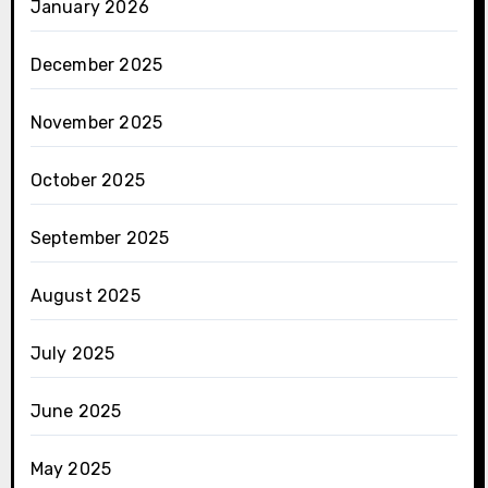
January 2026
December 2025
November 2025
October 2025
September 2025
August 2025
July 2025
June 2025
May 2025