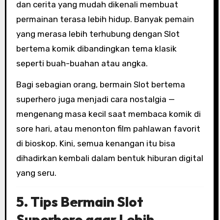
dan cerita yang mudah dikenali membuat
permainan terasa lebih hidup. Banyak pemain
yang merasa lebih terhubung dengan Slot
bertema komik dibandingkan tema klasik
seperti buah-buahan atau angka.
Bagi sebagian orang, bermain Slot bertema
superhero juga menjadi cara nostalgia —
mengenang masa kecil saat membaca komik di
sore hari, atau menonton film pahlawan favorit
di bioskop. Kini, semua kenangan itu bisa
dihadirkan kembali dalam bentuk hiburan digital
yang seru.
5. Tips Bermain Slot
Superhero agar Lebih