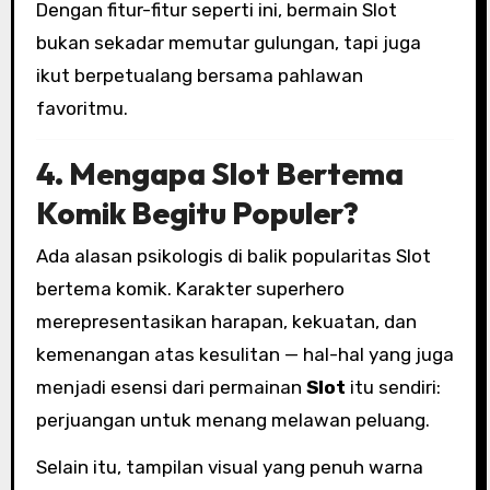
Dengan fitur-fitur seperti ini, bermain Slot
bukan sekadar memutar gulungan, tapi juga
ikut berpetualang bersama pahlawan
favoritmu.
4. Mengapa Slot Bertema
Komik Begitu Populer?
Ada alasan psikologis di balik popularitas Slot
bertema komik. Karakter superhero
merepresentasikan harapan, kekuatan, dan
kemenangan atas kesulitan — hal-hal yang juga
menjadi esensi dari permainan
Slot
itu sendiri:
perjuangan untuk menang melawan peluang.
Selain itu, tampilan visual yang penuh warna