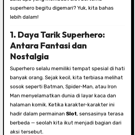
superhero begitu digemari? Yuk, kita bahas
lebih dalam!
1. Daya Tarik Superhero:
Antara Fantasi dan
Nostalgia
Superhero selalu memiliki tempat spesial di hati
banyak orang. Sejak kecil, kita terbiasa melihat
sosok seperti Batman, Spider-Man, atau Iron
Man menyelamatkan dunia di layar kaca dan
halaman komik. Ketika karakter-karakter ini
hadir dalam permainan
Slot
, sensasinya terasa
berbeda — seolah kita ikut menjadi bagian dari
aksi tersebut.