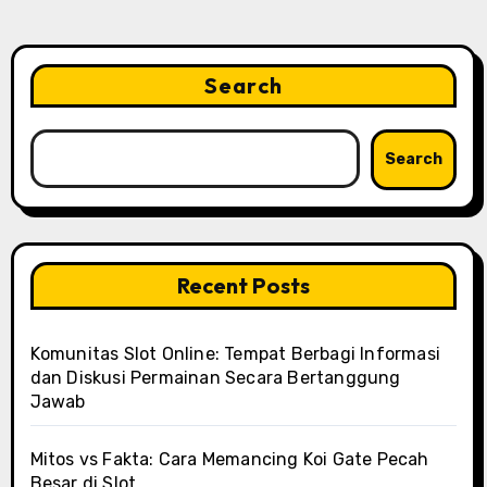
Search
Search
Recent Posts
Komunitas Slot Online: Tempat Berbagi Informasi
dan Diskusi Permainan Secara Bertanggung
Jawab
Mitos vs Fakta: Cara Memancing Koi Gate Pecah
Besar di Slot