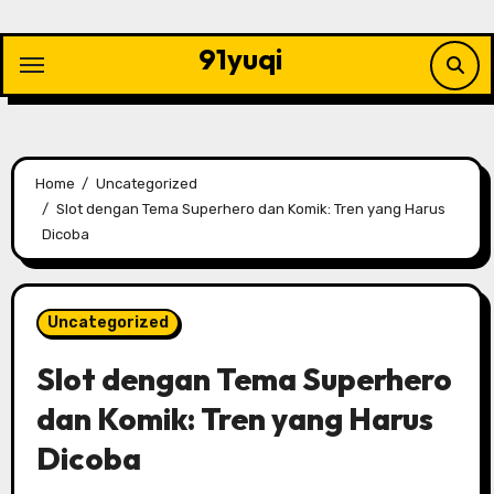
Skip
to
91yuqi
content
Home
Uncategorized
Slot dengan Tema Superhero dan Komik: Tren yang Harus
Dicoba
Uncategorized
Slot dengan Tema Superhero
dan Komik: Tren yang Harus
Dicoba