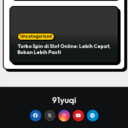
Uncategorized
Turbo Spin di Slot Online: Lebih Cepat,
Bukan Lebih Pasti
91yuqi