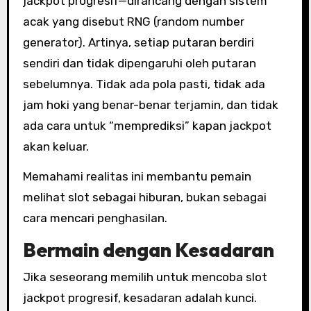
jackpot progresif—dirancang dengan sistem
acak yang disebut RNG (random number
generator). Artinya, setiap putaran berdiri
sendiri dan tidak dipengaruhi oleh putaran
sebelumnya. Tidak ada pola pasti, tidak ada
jam hoki yang benar-benar terjamin, dan tidak
ada cara untuk “memprediksi” kapan jackpot
akan keluar.
Memahami realitas ini membantu pemain
melihat slot sebagai hiburan, bukan sebagai
cara mencari penghasilan.
Bermain dengan Kesadaran
Jika seseorang memilih untuk mencoba slot
jackpot progresif, kesadaran adalah kunci.