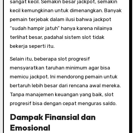
sangat kecil. Semakin besar jackpot, semakin
kecil kemungkinan untuk dimenangkan. Banyak
pemain terjebak dalam ilusi bahwa jackpot
“sudah hampir jatuh” hanya karena nilainya
terlihat besar, padahal sistem slot tidak
bekerja seperti itu.
Selain itu, beberapa slot progresif
mensyaratkan taruhan minimum agar bisa
memicu jackpot. Ini mendorong pemain untuk
bertaruh lebih besar dari rencana awal mereka.
Tanpa manajemen keuangan yang baik, slot
progresif bisa dengan cepat menguras saldo.
Dampak Finansial dan
Emosional