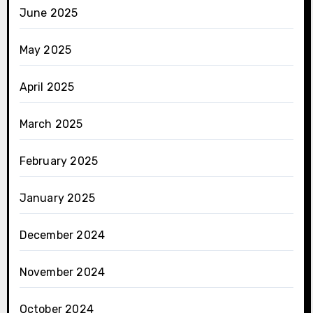
June 2025
May 2025
April 2025
March 2025
February 2025
January 2025
December 2024
November 2024
October 2024