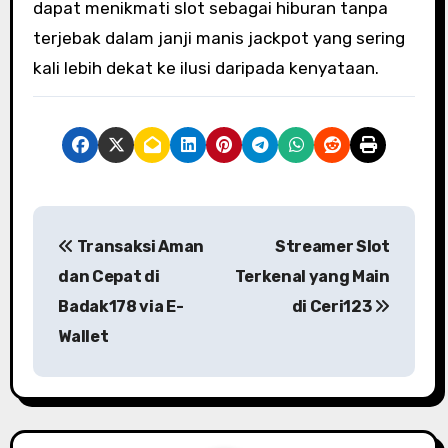
dapat menikmati slot sebagai hiburan tanpa
terjebak dalam janji manis jackpot yang sering
kali lebih dekat ke ilusi daripada kenyataan.
P
Transaksi Aman
Streamer Slot
o
dan Cepat di
Terkenal yang Main
s
Badak178 via E-
di Ceri123
Wallet
t
n
a