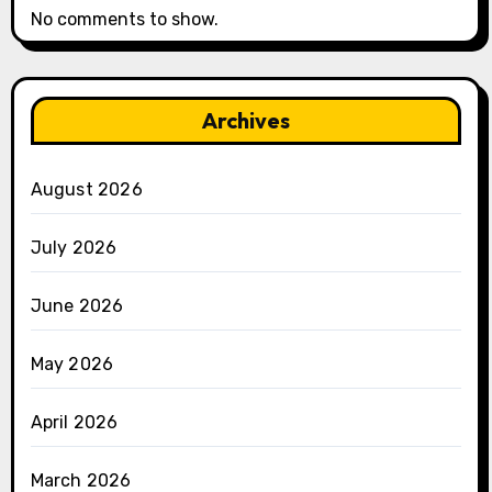
No comments to show.
Archives
August 2026
July 2026
June 2026
May 2026
April 2026
March 2026