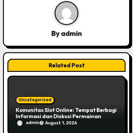
v
i
g
By
admin
a
t
Related Post
i
o
n
Uncategorized
Komunitas Slot Online: Tempat Berbagi
Informasi dan Diskusi Permainan
Secara Bertanggung Jawab
admin
August 1, 2026