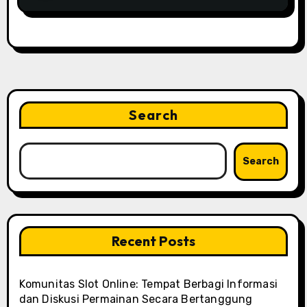
Search
Search
Recent Posts
Komunitas Slot Online: Tempat Berbagi Informasi
dan Diskusi Permainan Secara Bertanggung