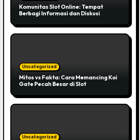
Komunitas Slot Online: Tempat
Berbagi Informasi dan Diskusi
Permainan Secara Bertanggung
Jawab
Uncategorized
Mitos vs Fakta: Cara Memancing Koi
Gate Pecah Besar di Slot
Uncategorized