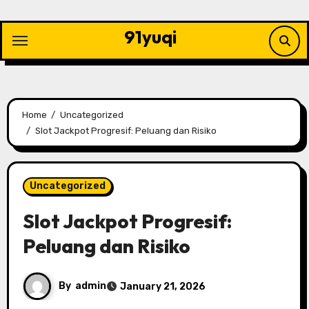
Skip
to
91yuqi
content
Home
Uncategorized
Slot Jackpot Progresif: Peluang dan Risiko
Uncategorized
Slot Jackpot Progresif:
Peluang dan Risiko
By
admin
January 21, 2026