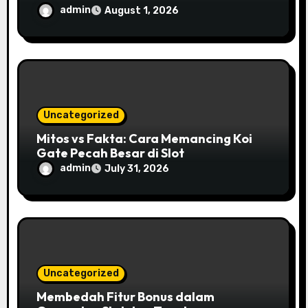
Secara Bertanggung Jawab
admin
August 1, 2026
Uncategorized
Mitos vs Fakta: Cara Memancing Koi
Gate Pecah Besar di Slot
admin
July 31, 2026
Uncategorized
Membedah Fitur Bonus dalam