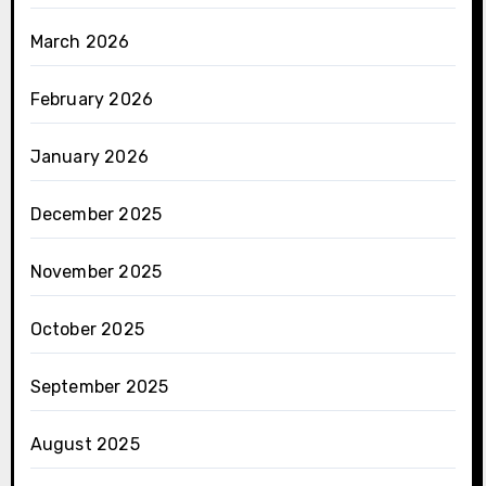
March 2026
February 2026
January 2026
December 2025
November 2025
October 2025
September 2025
August 2025