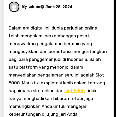
By
admin
June 28, 2024
Dalam era digital ini, dunia perjudian online
telah mengalami perkembangan pesat,
menawarkan pengalaman bermain yang
mengasyikkan dan berpotensi menguntungkan
bagi para penggemar judi di Indonesia. Salah
satu platform yang menonjol dalam
menyediakan pengalaman seru ini adalah Slot
5000. Mari kita eksplorasi lebih dalam tentang
bagaimana slot online dari
slot 5000
tidak
hanya menghadirkan hiburan tetapi juga
memungkinkan Anda untuk mengejar
keberuntungan di ujung jari Anda.