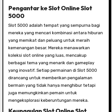
Pengantar ke Slot Online Slot
5000
Slot 5000 adalah tempat yang sempurna bagi
mereka yang mencari kombinasi antara hiburan
yang memikat dan peluang untuk meraih
kemenangan besar. Mereka menawarkan
koleksi slot online yang luas, mencakup
berbagai tema yang menarik dan gameplay
yang inovatif. Setiap permainan di Slot 5000
dirancang untuk memberikan pengalaman
bermain yang tidak hanya menghibur tetapi
juga memungkinkan pemain untuk
mengeksplorasi keberuntungan mereka.
Keunggulan Slot Online Slot