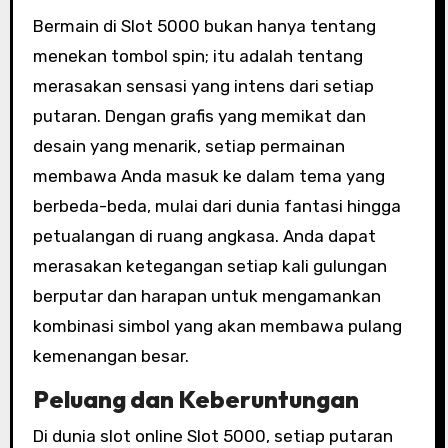
Bermain di Slot 5000 bukan hanya tentang
menekan tombol spin; itu adalah tentang
merasakan sensasi yang intens dari setiap
putaran. Dengan grafis yang memikat dan
desain yang menarik, setiap permainan
membawa Anda masuk ke dalam tema yang
berbeda-beda, mulai dari dunia fantasi hingga
petualangan di ruang angkasa. Anda dapat
merasakan ketegangan setiap kali gulungan
berputar dan harapan untuk mengamankan
kombinasi simbol yang akan membawa pulang
kemenangan besar.
Peluang dan Keberuntungan
Di dunia slot online Slot 5000, setiap putaran