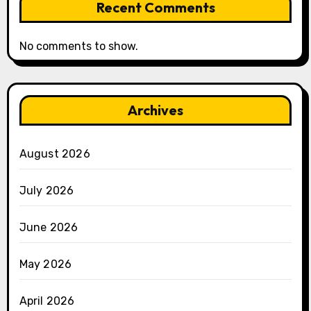
Recent Comments
No comments to show.
Archives
August 2026
July 2026
June 2026
May 2026
April 2026