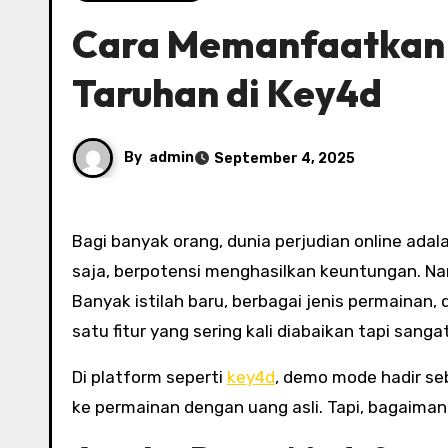
Cara Memanfaatkan
Taruhan di Key4d
By
admin
September 4, 2025
Bagi banyak orang, dunia perjudian online adalah dunia yang penuh warna—seru, menegangkan, dan tentu
saja, berpotensi menghasilkan keuntungan. Na
Banyak istilah baru, berbagai jenis permainan
satu fitur yang sering kali diabaikan tapi sang
Di platform seperti
key4d
, demo mode hadir se
ke permainan dengan uang asli. Tapi, bagaim