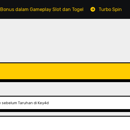
lam Gameplay Slot dan Togel
Turbo Spin di Slot Onli
sebelum Taruhan di Key4d