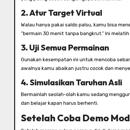
2. Atur Target Virtual
Walau hanya pakai saldo palsu, kamu bisa men
“bermain 30 menit tanpa bangkrut.” Ini melatih d
3. Uji Semua Permainan
Gunakan kesempatan ini untuk mencoba sebany
awalnya kamu abaikan justru cocok dan meny
4. Simulasikan Taruhan Asli
Bermainlah seolah-olah kamu sedang menggunak
dan belajar kapan harus berhenti.
Setelah Coba Demo Mode