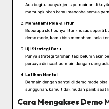
Ada begitu banyak jenis permainan di key4d
memungkinkan kamu mencoba semua permain
Memahami Pola & Fitur
Beberapa slot punya fitur khusus seperti 
demo mode, kamu bisa memahami pola keme
Uji Strategi Baru
Punya strategi taruhan tapi belum yakin be
percaya diri saat bermain dengan uang asli
Latihan Mental
Bermain dengan santai di demo mode bisa m
sungguhan, kamu tidak mudah panik saat ka
Cara Mengakses Demo M