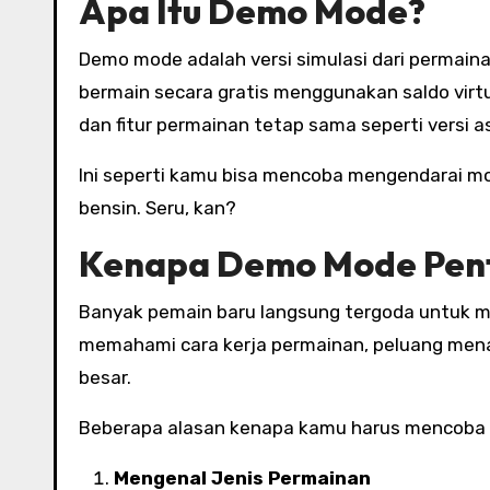
Apa Itu Demo Mode?
Demo mode adalah versi simulasi dari permainan
bermain secara gratis menggunakan saldo virtu
dan fitur permainan tetap sama seperti versi 
Ini seperti kamu bisa mencoba mengendarai mobi
bensin. Seru, kan?
Kenapa Demo Mode Pen
Banyak pemain baru langsung tergoda untuk me
memahami cara kerja permainan, peluang menan
besar.
Beberapa alasan kenapa kamu harus mencoba 
Mengenal Jenis Permainan