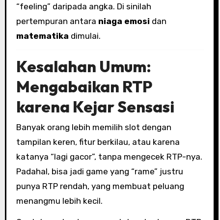
“feeling” daripada angka. Di sinilah
pertempuran antara
niaga emosi
dan
matematika
dimulai.
Kesalahan Umum:
Mengabaikan RTP
karena Kejar Sensasi
Banyak orang lebih memilih slot dengan
tampilan keren, fitur berkilau, atau karena
katanya “lagi gacor”, tanpa mengecek RTP-nya.
Padahal, bisa jadi game yang “rame” justru
punya RTP rendah, yang membuat peluang
menangmu lebih kecil.