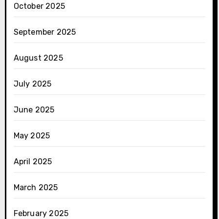
October 2025
September 2025
August 2025
July 2025
June 2025
May 2025
April 2025
March 2025
February 2025