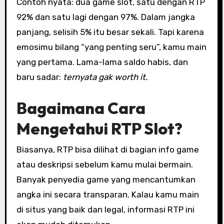
Contoh nyata: dua game slot, satu dengan RTP
92% dan satu lagi dengan 97%. Dalam jangka
panjang, selisih 5% itu besar sekali. Tapi karena
emosimu bilang “yang penting seru”, kamu main
yang pertama. Lama-lama saldo habis, dan
baru sadar:
ternyata gak worth it.
Bagaimana Cara
Mengetahui RTP Slot?
Biasanya, RTP bisa dilihat di bagian info game
atau deskripsi sebelum kamu mulai bermain.
Banyak penyedia game yang mencantumkan
angka ini secara transparan. Kalau kamu main
di situs yang baik dan legal, informasi RTP ini