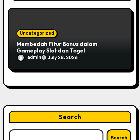
Uncategorized
Membedah Fitur Bonus dalam
Gameplay Slot dan Togel
admin
July 28, 2026
Search
Search