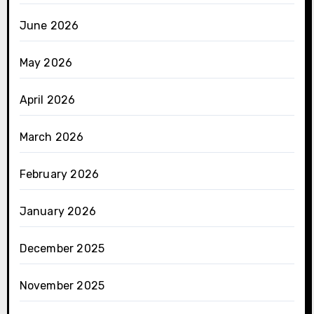
June 2026
May 2026
April 2026
March 2026
February 2026
January 2026
December 2025
November 2025