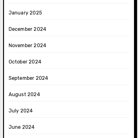
January 2025
December 2024
November 2024
October 2024
September 2024
August 2024
July 2024
June 2024