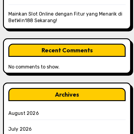
Mainkan Slot Online dengan Fitur yang Menarik di
BetWin188 Sekarang!
Recent Comments
No comments to show.
Archives
August 2026
July 2026