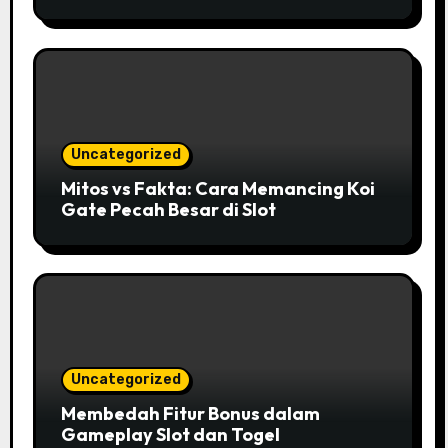
Permainan Secara Bertanggung
Jawab
Uncategorized
Mitos vs Fakta: Cara Memancing Koi
Gate Pecah Besar di Slot
Uncategorized
Membedah Fitur Bonus dalam
Gameplay Slot dan Togel