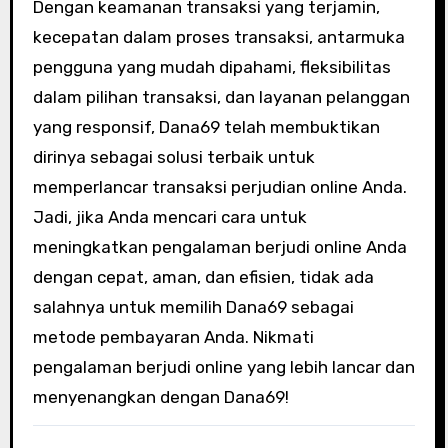
Dengan keamanan transaksi yang terjamin,
kecepatan dalam proses transaksi, antarmuka
pengguna yang mudah dipahami, fleksibilitas
dalam pilihan transaksi, dan layanan pelanggan
yang responsif, Dana69 telah membuktikan
dirinya sebagai solusi terbaik untuk
memperlancar transaksi perjudian online Anda.
Jadi, jika Anda mencari cara untuk
meningkatkan pengalaman berjudi online Anda
dengan cepat, aman, dan efisien, tidak ada
salahnya untuk memilih Dana69 sebagai
metode pembayaran Anda. Nikmati
pengalaman berjudi online yang lebih lancar dan
menyenangkan dengan Dana69!