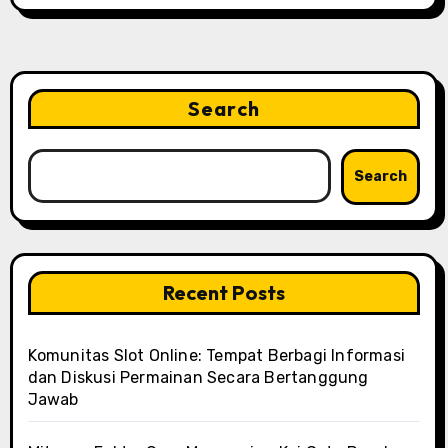
Search
Search
Recent Posts
Komunitas Slot Online: Tempat Berbagi Informasi
dan Diskusi Permainan Secara Bertanggung
Jawab