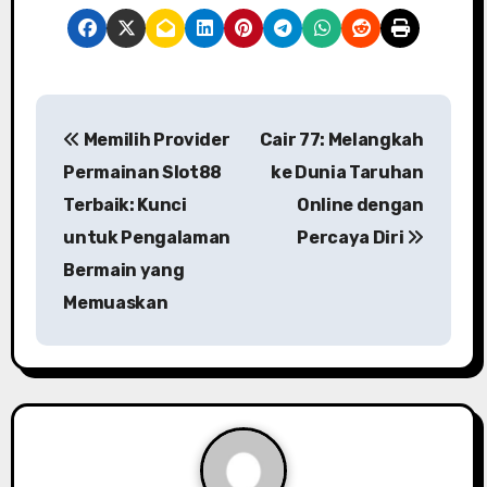
P
Memilih Provider
Cair 77: Melangkah
o
Permainan Slot88
ke Dunia Taruhan
s
Terbaik: Kunci
Online dengan
untuk Pengalaman
Percaya Diri
t
Bermain yang
n
Memuaskan
a
v
i
g