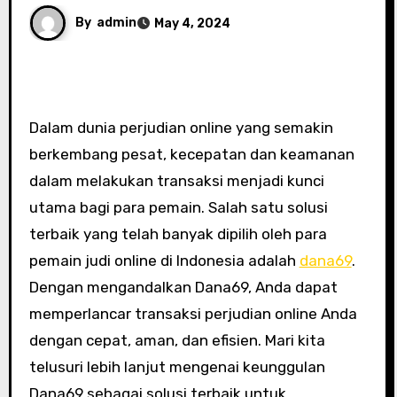
By
admin
May 4, 2024
Dalam dunia perjudian online yang semakin
berkembang pesat, kecepatan dan keamanan
dalam melakukan transaksi menjadi kunci
utama bagi para pemain. Salah satu solusi
terbaik yang telah banyak dipilih oleh para
pemain judi online di Indonesia adalah
dana69
.
Dengan mengandalkan Dana69, Anda dapat
memperlancar transaksi perjudian online Anda
dengan cepat, aman, dan efisien. Mari kita
telusuri lebih lanjut mengenai keunggulan
Dana69 sebagai solusi terbaik untuk