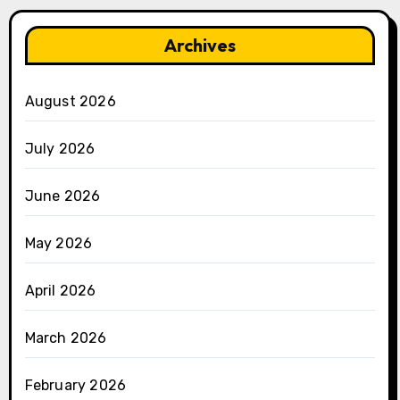
Archives
August 2026
July 2026
June 2026
May 2026
April 2026
March 2026
February 2026