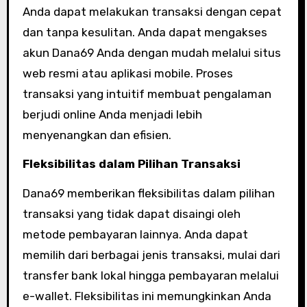
Anda dapat melakukan transaksi dengan cepat
dan tanpa kesulitan. Anda dapat mengakses
akun Dana69 Anda dengan mudah melalui situs
web resmi atau aplikasi mobile. Proses
transaksi yang intuitif membuat pengalaman
berjudi online Anda menjadi lebih
menyenangkan dan efisien.
Fleksibilitas dalam Pilihan Transaksi
Dana69 memberikan fleksibilitas dalam pilihan
transaksi yang tidak dapat disaingi oleh
metode pembayaran lainnya. Anda dapat
memilih dari berbagai jenis transaksi, mulai dari
transfer bank lokal hingga pembayaran melalui
e-wallet. Fleksibilitas ini memungkinkan Anda