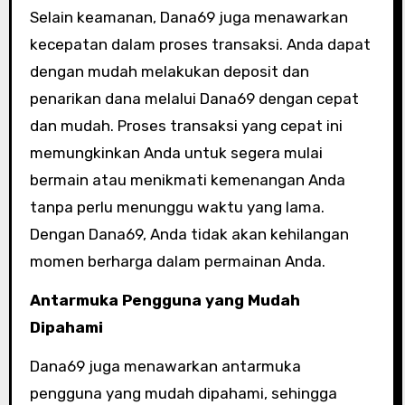
Selain keamanan, Dana69 juga menawarkan
kecepatan dalam proses transaksi. Anda dapat
dengan mudah melakukan deposit dan
penarikan dana melalui Dana69 dengan cepat
dan mudah. Proses transaksi yang cepat ini
memungkinkan Anda untuk segera mulai
bermain atau menikmati kemenangan Anda
tanpa perlu menunggu waktu yang lama.
Dengan Dana69, Anda tidak akan kehilangan
momen berharga dalam permainan Anda.
Antarmuka Pengguna yang Mudah
Dipahami
Dana69 juga menawarkan antarmuka
pengguna yang mudah dipahami, sehingga