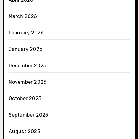
March 2026
February 2026
January 2026
December 2025
November 2025
October 2025
September 2025
August 2025