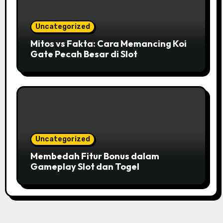
Uncategorized
Mitos vs Fakta: Cara Memancing Koi
Gate Pecah Besar di Slot
Uncategorized
Membedah Fitur Bonus dalam
Gameplay Slot dan Togel