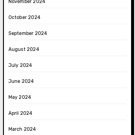
November 2024
October 2024
September 2024
August 2024
July 2024
June 2024
May 2024
April 2024
March 2024