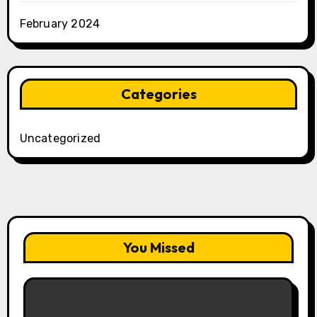
February 2024
Categories
Uncategorized
You Missed