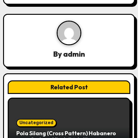
a
v
i
g
a
By
admin
t
i
Related Post
o
n
Uncategorized
Pola Silang (Cross Pattern) Habanero