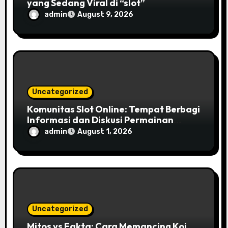
yang Sedang Viral di “slot”
admin
August 9, 2026
Uncategorized
Komunitas Slot Online: Tempat Berbagi
Informasi dan Diskusi Permainan
Secara Bertanggung Jawab
admin
August 1, 2026
Uncategorized
Mitos vs Fakta: Cara Memancing Koi