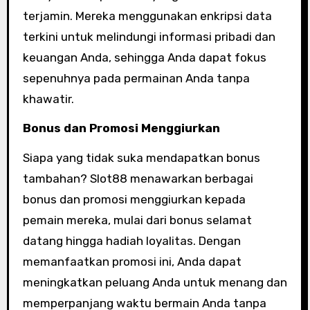
terjamin. Mereka menggunakan enkripsi data
terkini untuk melindungi informasi pribadi dan
keuangan Anda, sehingga Anda dapat fokus
sepenuhnya pada permainan Anda tanpa
khawatir.
Bonus dan Promosi Menggiurkan
Siapa yang tidak suka mendapatkan bonus
tambahan? Slot88 menawarkan berbagai
bonus dan promosi menggiurkan kepada
pemain mereka, mulai dari bonus selamat
datang hingga hadiah loyalitas. Dengan
memanfaatkan promosi ini, Anda dapat
meningkatkan peluang Anda untuk menang dan
memperpanjang waktu bermain Anda tanpa