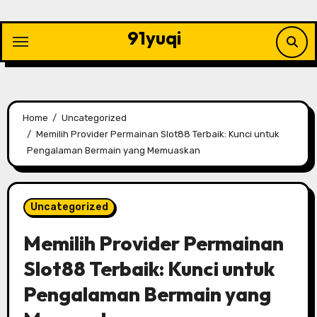
Skip
to
91yuqi
content
Home
Uncategorized
Memilih Provider Permainan Slot88 Terbaik: Kunci untuk
Pengalaman Bermain yang Memuaskan
Uncategorized
Memilih Provider Permainan
Slot88 Terbaik: Kunci untuk
Pengalaman Bermain yang